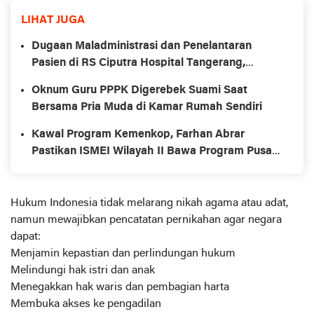
LIHAT JUGA
Dugaan Maladministrasi dan Penelantaran
Pasien di RS Ciputra Hospital Tangerang,
Oknum Dokter Spesialis Diduga Paksa Cuci
Oknum Guru PPPK Digerebek Suami Saat
Darah Tanpa Transparansi Medis
Bersama Pria Muda di Kamar Rumah Sendiri
Kawal Program Kemenkop, Farhan Abrar
Pastikan ISMEI Wilayah II Bawa Program Pusat
ke Sumatera Bagian Tengah
Hukum Indonesia tidak melarang nikah agama atau adat,
namun mewajibkan pencatatan pernikahan agar negara
dapat:
Menjamin kepastian dan perlindungan hukum
Melindungi hak istri dan anak
Menegakkan hak waris dan pembagian harta
Membuka akses ke pengadilan