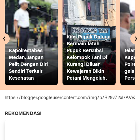
‹
›
Kios Pupuk Diduga
Bermain Jatah
Kapolrestabes
Pupuk Bersubsi
Jelang
Medan, Jangan
Kelompok Tani Di
Kapol
Pelit Dengan Diri
Kurangi Diluar
Polres
Sendiri Terkait
Kewajaran Bikin
gelar
Kesehatan
Petani Mengeluh.
Person
https://blogger.googleusercontent.com/img/b/R29vZ2xl
REKOMENDASI