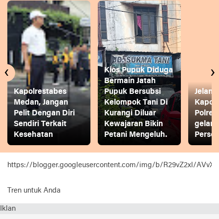
‹
›
Kios Pupuk Diduga
Bermain Jatah
Kapolrestabes
Pupuk Bersubsi
Jelang
Medan, Jangan
Kelompok Tani Di
Kapol
Pelit Dengan Diri
Kurangi Diluar
Polres
Sendiri Terkait
Kewajaran Bikin
gelar
Kesehatan
Petani Mengeluh.
Person
https://blogger.googleusercontent.com/img/b/R29vZ2xl
Tren untuk Anda
Iklan