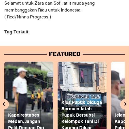
Selamat untuk Zara dan Sofi, atlit muda yang
membanggakan Riau untuk Indonesia.
( Red/Ninna Progress )
Tag Terkait
FEATURED
‹
›
Kios Pupuk Diduga
Bermain Jatah
Kapolrestabes
Pupuk Bersubsi
Jelang
Medan, Jangan
Kelompok Tani Di
Kapol
Pelit Dengan Diri
Kurangi Diluar
Polres