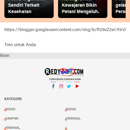
Sendiri Terkait
Kewajaran Bikin
gelar
Kesehatan
Petani Mengeluh.
Person
https://blogger.googleusercontent.com/img/b/R29vZ2xl
Tren untuk Anda
Iklan
TERHUBUNG DENGAN KAMI
Facebook
Instagram
Twitter
YouTube
KATEGORI
BISNIS
BISNIS.
KAMPAR
KRIMINAL
KRIMINAL.
L