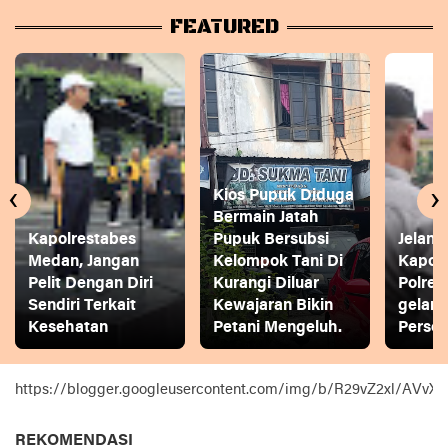
FEATURED
‹
›
Kios Pupuk Diduga
Bermain Jatah
Kapolrestabes
Pupuk Bersubsi
Jelang
Medan, Jangan
Kelompok Tani Di
Kapol
Pelit Dengan Diri
Kurangi Diluar
Polres
Sendiri Terkait
Kewajaran Bikin
gelar
Kesehatan
Petani Mengeluh.
Person
https://blogger.googleusercontent.com/img/b/R29vZ2xl
REKOMENDASI