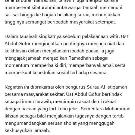
selama bulan Ramadhan, tarawih juga menjadi sarana
mempererat silaturahmi antarwarga. Jamaah memenuhi
saf-saf hingga ke bagian belakang surau, menunjukkan
tingginya semangat beribadah masyarakat setempat.
Dalam tausiyah singkatnya sebelum pelaksanaan witir, Ust
Abdul Gofur mengingatkan pentingnya menjaga niat dan
keikhlasan dalam menjalankan ibadah puasa. Ia juga
mengajak jamaah menjadikan Ramadhan sebagai
momentum memperbaiki diri, memperbanyak amal, serta
memperkuat kepedulian sosial terhadap sesama.
Kegiatan ini diprakarsai oleh pengurus Surau Al Istiqamah
bersama masyarakat sekitar. Ust Abdul Gofur bertindak
sebagai imam tarawih, memimpin rakaat demi rakaat
dengan bacaan yang tartil dan jelas. Sementara Muhammad
Ikhsan sebagai bilal menjalankan tugasnya dengan tertib,
mengumandangkan seruan sholat yang menggugah
kekhusyukan jamaah.