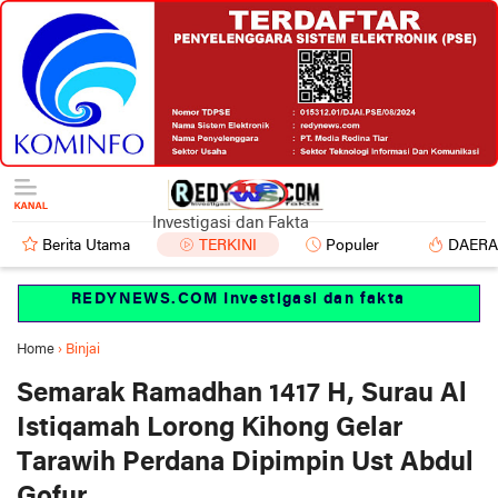
Investigasi dan Fakta
Berita Utama
TERKINI
Populer
DAER
REDYNEWS.COM Investigasi dan fakta
Home
›
Binjai
Semarak Ramadhan 1417 H, Surau Al
Istiqamah Lorong Kihong Gelar
Tarawih Perdana Dipimpin Ust Abdul
Gofur