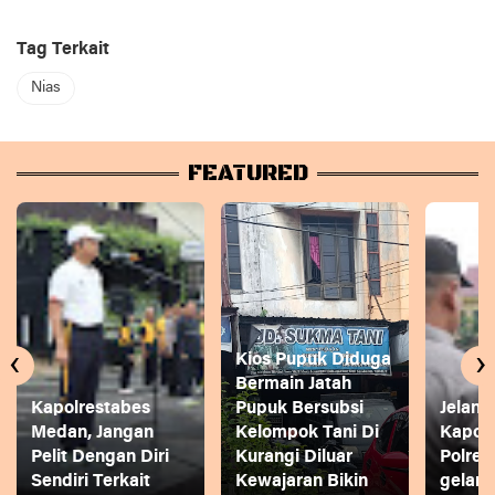
Tag Terkait
Nias
FEATURED
‹
›
Kios Pupuk Diduga
Bermain Jatah
Kapolrestabes
Pupuk Bersubsi
Jelang
Medan, Jangan
Kelompok Tani Di
Kapol
Pelit Dengan Diri
Kurangi Diluar
Polres
Sendiri Terkait
Kewajaran Bikin
gelar