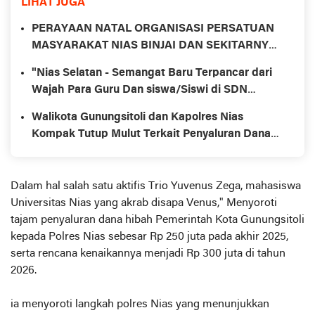
LIHAT JUGA
PERAYAAN NATAL ORGANISASI PERSATUAN
MASYARAKAT NIAS BINJAI DAN SEKITARNYA
(PMN-BS) ETNIS NIAS KITA BINJAI.
"Nias Selatan - Semangat Baru Terpancar dari
Wajah Para Guru Dan siswa/Siswi di SDN
078544 Hilimegai.
Walikota Gunungsitoli dan Kapolres Nias
Kompak Tutup Mulut Terkait Penyaluran Dana
Hibah Tahun 2025
Dalam hal salah satu aktifis Trio Yuvenus Zega, mahasiswa
Universitas Nias yang akrab disapa Venus," Menyoroti
tajam penyaluran dana hibah Pemerintah Kota Gunungsitoli
kepada Polres Nias sebesar Rp 250 juta pada akhir 2025,
serta rencana kenaikannya menjadi Rp 300 juta di tahun
2026.
ia menyoroti langkah polres Nias yang menunjukkan