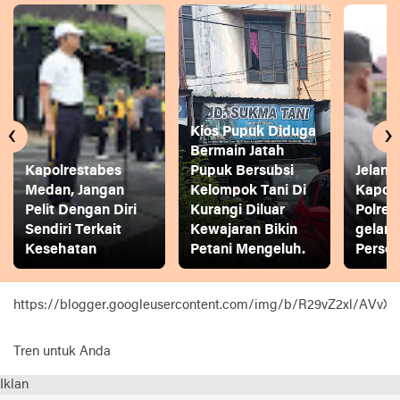
‹
›
Kios Pupuk Diduga
Bermain Jatah
Kapolrestabes
Pupuk Bersubsi
Jelang
Medan, Jangan
Kelompok Tani Di
Kapol
Pelit Dengan Diri
Kurangi Diluar
Polres
Sendiri Terkait
Kewajaran Bikin
gelar
Kesehatan
Petani Mengeluh.
Person
https://blogger.googleusercontent.com/img/b/R29vZ2xl
Tren untuk Anda
Iklan