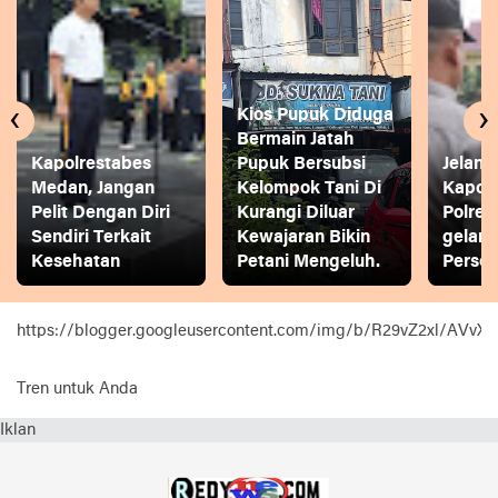
‹
›
Kios Pupuk Diduga
Bermain Jatah
Kapolrestabes
Pupuk Bersubsi
Jelang
Medan, Jangan
Kelompok Tani Di
Kapol
Pelit Dengan Diri
Kurangi Diluar
Polres
Sendiri Terkait
Kewajaran Bikin
gelar
Kesehatan
Petani Mengeluh.
Person
https://blogger.googleusercontent.com/img/b/R29vZ2xl
Tren untuk Anda
Iklan