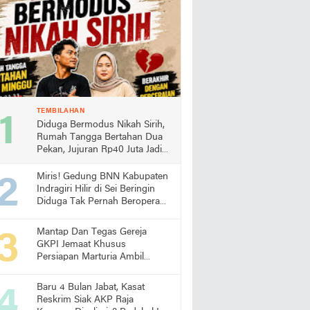
TEMBILAHAN
Diduga Bermodus Nikah Sirih,
Rumah Tangga Bertahan Dua
Pekan, Jujuran Rp40 Juta Jadi
Sorotan
Miris! Gedung BNN Kabupaten
Indragiri Hilir di Sei Beringin
Diduga Tak Pernah Beroperasi,
Warga Pertanyakan
Pemanfaatan Aset Negara
Mantap Dan Tegas Gereja
GKPI Jemaat Khusus
Persiapan Marturia Ambil
Langkah Melaksanakan Ibadah
Pertama lebih Awal
Baru 4 Bulan Jabat, Kasat
Reskrim Siak AKP Raja