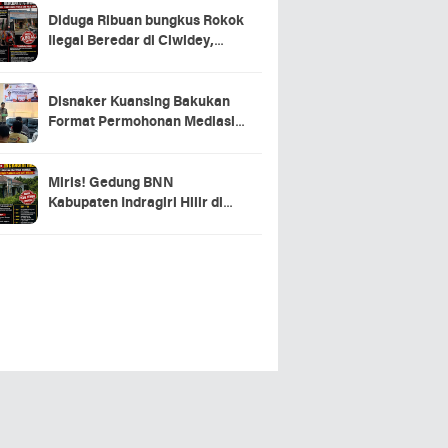
Diduga Ribuan bungkus Rokok
Ilegal Beredar di Ciwidey,
Hasil Investigasi Wartawan
Soroti Dugaan Pasokan dari
Pulau Jawa
Disnaker Kuansing Bakukan
Format Permohonan Mediasi,
Proses Perselisihan Industrial
Dipercepat
Miris! Gedung BNN
Kabupaten Indragiri Hilir di
Sei Beringin Diduga Tak
Pernah Beroperasi, Warga
Pertanyakan Pemanfaatan
Aset Negara