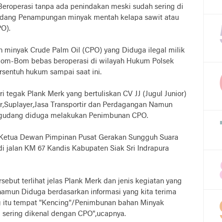
Beroperasi tanpa ada penindakan meski sudah sering di
Gudang Penampungan minyak mentah kelapa sawit atau
PO).
minyak Crude Palm Oil (CPO) yang Diduga ilegal milik
l Bom-Bom bebas beroperasi di wilayah Hukum Polsek
rsentuh hukum sampai saat ini.
iri tegak Plank Merk yang bertuliskan CV JJ (Jugul Junior)
r,Suplayer,Jasa Transportir dan Perdagangan Namun
 gudang diduga melakukan Penimbunan CPO.
h Ketua Dewan Pimpinan Pusat Gerakan Sungguh Suara
di jalan KM 67 Kandis Kabupaten Siak Sri Indrapura
sebut terlihat jelas Plank Merk dan jenis kegiatan yang
 namun Diduga berdasarkan informasi yang kita terima
g itu tempat "Kencing"/Penimbunan bahan Minyak
 sering dikenal dengan CPO",ucapnya.