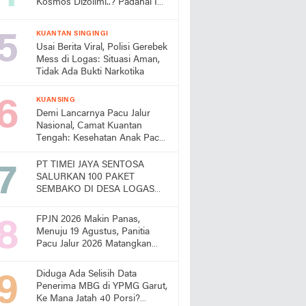
Kosmos Dizolimi..? Padahal Ini
Bukti Kinerjanya
KUANTAN SINGINGI
Usai Berita Viral, Polisi Gerebek
Mess di Logas: Situasi Aman,
Tidak Ada Bukti Narkotika
KUANSING
Demi Lancarnya Pacu Jalur
Nasional, Camat Kuantan
Tengah: Kesehatan Anak Pacu
Harga Mati
PT TIMEI JAYA SENTOSA
SALURKAN 100 PAKET
SEMBAKO DI DESA LOGAS
HILIR, KEPALA DESA
UCAPKAN TERIMA KASIH
FPJN 2026 Makin Panas,
Menuju 19 Agustus, Panitia
Pacu Jalur 2026 Matangkan
Persiapan
Diduga Ada Selisih Data
Penerima MBG di YPMG Garut,
Ke Mana Jatah 40 Porsi?