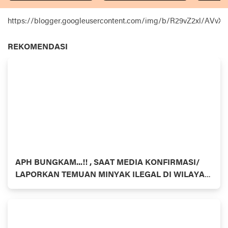
https://blogger.googleusercontent.com/img/b/R29vZ2xl
REKOMENDASI
APH BUNGKAM...!! , SAAT MEDIA KONFIRMASI/
LAPORKAN TEMUAN MINYAK ILEGAL DI WILAYAH
HUKUM INHU- RIAU BEROPERASI SETIAP HARI
DENGAN PULUHAN COLT DIESEL