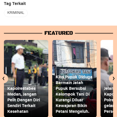
Tag Terkait
KRIMINAL
FEATURED
‹
›
Kios Pupuk Diduga
Bermain Jatah
Kapolrestabes
Pupuk Bersubsi
Jelang
Medan, Jangan
Kelompok Tani Di
Kapol
Pelit Dengan Diri
Kurangi Diluar
Polres
Sendiri Terkait
Kewajaran Bikin
gelar
Kesehatan
Petani Mengeluh.
Person