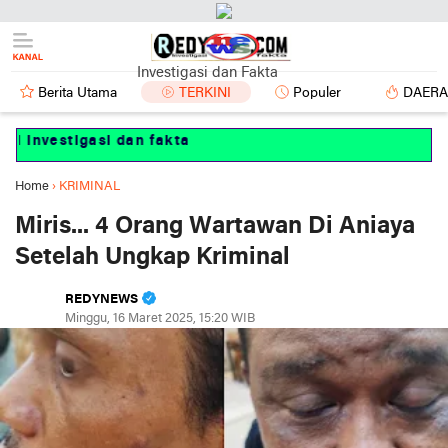
Investigasi dan Fakta
Berita Utama
TERKINI
Populer
DAER
nvestigasi dan fakta
Home
›
KRIMINAL
Miris... 4 Orang Wartawan Di Aniaya
Setelah Ungkap Kriminal
REDYNEWS
Minggu, 16 Maret 2025, 15:20 WIB