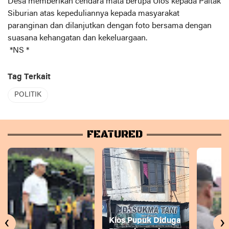
Desa memberikan cendara mata berupa Ulos kepada Paltak
Siburian atas kepeduliannya kepada masyarakat
paranginan dan dilanjutkan dengan foto bersama dengan
suasana kehangatan dan kekeluargaan.
*NS *
Tag Terkait
POLITIK
FEATURED
‹
›
Kios Pupuk Diduga