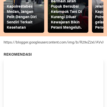
Bermain Jatah
Kapolrestabes
Pupuk Bersubsi
Jelang
Medan, Jangan
Kelompok Tani Di
Kapol
Pelit Dengan Diri
Kurangi Diluar
Polres
Sendiri Terkait
Kewajaran Bikin
gelar
Kesehatan
Petani Mengeluh.
Person
https://blogger.googleusercontent.com/img/b/R29vZ2xl
REKOMENDASI