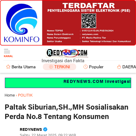
Investigasi dan Fakta
Berita Utama
TERKINI
Populer
DAER
REDYNEWS.COM Investigasi dan 
Home
›
POLITIK
Paltak Siburian,SH.,MH Sosialisakan
Perda No.8 Tentang Konsumen
REDYNEWS
Sabtu, 22 Maret 2025, 09:22 WIB