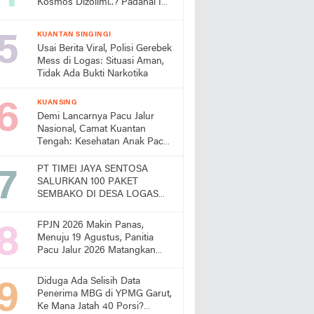
Kosmos Dizolimi..? Padahal Ini
Bukti Kinerjanya
KUANTAN SINGINGI
Usai Berita Viral, Polisi Gerebek
Mess di Logas: Situasi Aman,
Tidak Ada Bukti Narkotika
KUANSING
Demi Lancarnya Pacu Jalur
Nasional, Camat Kuantan
Tengah: Kesehatan Anak Pacu
Harga Mati
PT TIMEI JAYA SENTOSA
SALURKAN 100 PAKET
SEMBAKO DI DESA LOGAS
HILIR, KEPALA DESA
UCAPKAN TERIMA KASIH
FPJN 2026 Makin Panas,
Menuju 19 Agustus, Panitia
Pacu Jalur 2026 Matangkan
Persiapan
Diduga Ada Selisih Data
Penerima MBG di YPMG Garut,
Ke Mana Jatah 40 Porsi?