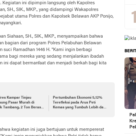
. Kegiatan ini dipimpin langsung oleh Kapolres
n, SH., SIK., MKP., yang didampingi Wakapolres
pejabat utama Polres dan Kapolsek Belawan AKP Ponijo,
hayangkari.
an Siahaan, SH., SIK., MKP., menyampaikan bahwa
kan bagian dari program Polres Pelabuhan Belawan
n suci Ramadhan 1446 H. "Kami ingin berbagi
BERIT
tama bagi mereka yang sedang menjalankan ibadah
n ini dapat bermanfaat dan menjadi berkah bagi kita
res Kampar Tinjau
Pertumbuhan Ekonomi 5,12%
sung Pasar Murah di
Terefleksi pada Arus Peti
ek Tambang, 2 Ton Beras
Kemas yang Tumbuh Lebih dari
l dengan Harga
6%
Pal
angkau
Kre
Pe
ahwa kegiatan ini juga bertujuan untuk mempererat