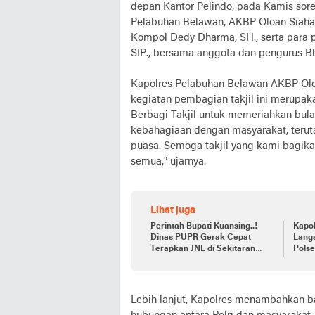
depan Kantor Pelindo, pada Kamis sore
Pelabuhan Belawan, AKBP Oloan Siahaa
Kompol Dedy Dharma, SH., serta para 
SIP., bersama anggota dan pengurus B
Kapolres Pelabuhan Belawan AKBP Olo
kegiatan pembagian takjil ini merupa
Berbagi Takjil untuk memeriahkan bula
kebahagiaan dengan masyarakat, teru
puasa. Semoga takjil yang kami bagika
semua," ujarnya.
Lihat juga
Perintah Bupati Kuansing..!
Kapol
Dinas PUPR Gerak Cepat
Lang
Terapkan JNL di Sekitaran
Pols
Kota Teluk Kuantan.
Dijua
Terj
Lebih lanjut, Kapolres menambahkan b