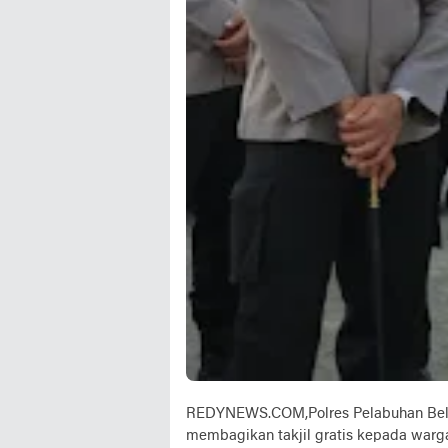
REDYNEWS.COM,Polres Pelabuhan Bela
membagikan takjil gratis kepada warga