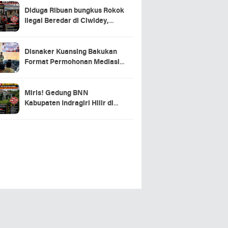
Diduga Ribuan bungkus Rokok
Ilegal Beredar di Ciwidey,
Hasil Investigasi Wartawan
Soroti Dugaan Pasokan dari
Pulau Jawa
Disnaker Kuansing Bakukan
Format Permohonan Mediasi,
Proses Perselisihan Industrial
Dipercepat
Miris! Gedung BNN
Kabupaten Indragiri Hilir di
Sei Beringin Diduga Tak
Pernah Beroperasi, Warga
Pertanyakan Pemanfaatan
Aset Negara