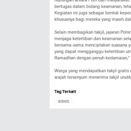
hubungan antara Polri dan masyarakat.
bertugas dalam bidang keamanan, teta
Kegiatan ini juga sebagai bentuk kep
khususnya bagi mereka yang masih dal
Selain membagikan takjil, jajaran Pol
menjaga ketertiban dan keamanan sel
bersama-sama menciptakan suasana ya
yang dapat mengganggu ketertiban umum,
Ramadhan dengan penuh kedamaian," t
Warga yang mendapatkan takjil gratis
wajah tersenyum menerima takjil unutk
Tag Terkait
BISNIS.
REDYNEWS
Jumat, 28 Maret 2025, 11:03 WIB