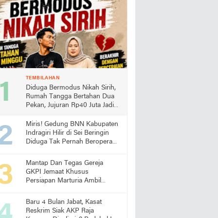
TEMBILAHAN
Diduga Bermodus Nikah Sirih,
Rumah Tangga Bertahan Dua
Pekan, Jujuran Rp40 Juta Jadi
Sorotan
Miris! Gedung BNN Kabupaten
Indragiri Hilir di Sei Beringin
Diduga Tak Pernah Beroperasi,
Warga Pertanyakan
Pemanfaatan Aset Negara
Mantap Dan Tegas Gereja
GKPI Jemaat Khusus
Persiapan Marturia Ambil
Langkah Melaksanakan Ibadah
Pertama lebih Awal
Baru 4 Bulan Jabat, Kasat
Reskrim Siak AKP Raja