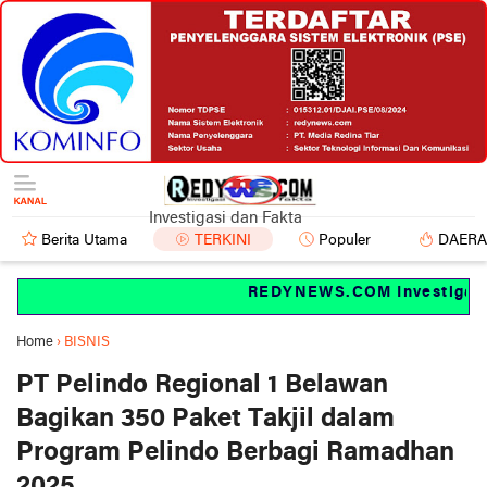
Investigasi dan Fakta
Berita Utama
TERKINI
Populer
DAER
REDYNEWS.COM Investigasi da
Home
›
BISNIS
PT Pelindo Regional 1 Belawan
Bagikan 350 Paket Takjil dalam
Program Pelindo Berbagi Ramadhan
2025