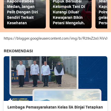
Kapolrestabes
Pupuk Bersubsi
Jelang
Medan, Jangan
Kelompok Tani Di
Kapol
Pelit Dengan Diri
Kurangi Diluar
Polres
Sendiri Terkait
Kewajaran Bikin
gelar
Kesehatan
Petani Mengeluh.
Person
https://blogger.googleusercontent.com/img/b/R29vZ2xl
REKOMENDASI
Lembaga Pemasyarakatan Kelas llA Binjai Tetapkan