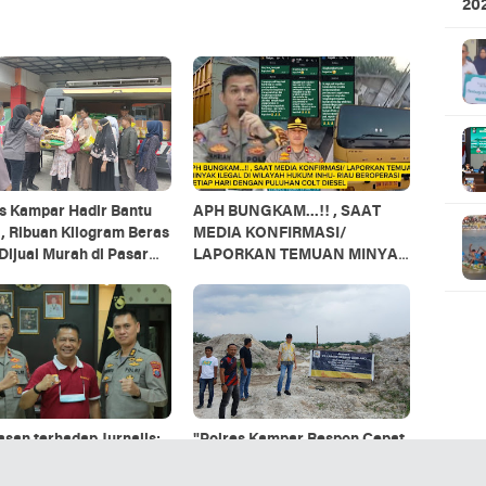
20
Ku
s Kampar Hadir Bantu
APH BUNGKAM...!! , SAAT
, Ribuan Kilogram Beras
MEDIA KONFIRMASI/
ijual Murah di Pasar
LAPORKAN TEMUAN MINYAK
ana Bangkinang dan
ILEGAL DI WILAYAH HUKUM
k Kampar!"
INHU- RIAU BEROPERASI
SETIAP HARI DENGAN
PULUHAN COLT DIESEL
san terhadap Jurnalis:
"Polres Kampar Respon Cepat
ta Polrestabes Medan
Berita Viral Galian C di Naga
cam Tindakan Biadab
Beralih, Ternyata Berizin