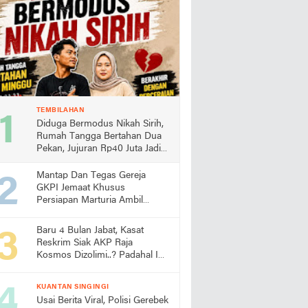
TEMBILAHAN
Diduga Bermodus Nikah Sirih,
Rumah Tangga Bertahan Dua
Pekan, Jujuran Rp40 Juta Jadi
Sorotan
Mantap Dan Tegas Gereja
GKPI Jemaat Khusus
Persiapan Marturia Ambil
Langkah Melaksanakan Ibadah
Pertama lebih Awal
Baru 4 Bulan Jabat, Kasat
Reskrim Siak AKP Raja
Kosmos Dizolimi..? Padahal Ini
Bukti Kinerjanya
KUANTAN SINGINGI
Usai Berita Viral, Polisi Gerebek