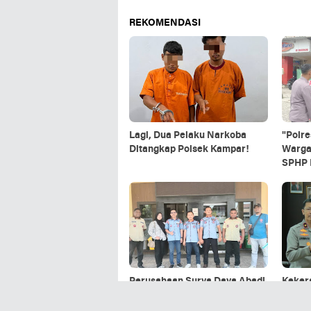
REKOMENDASI
Lagi, Dua Pelaku Narkoba
"Polre
Ditangkap Polsek Kampar!
Warga
SPHP D
Ramay
Polse
Perusahaan Surya Daya Abadi
Kekera
Abaikan Undangan Disnaker
Pewar
Kota Pekanbaru Terkait
Menge