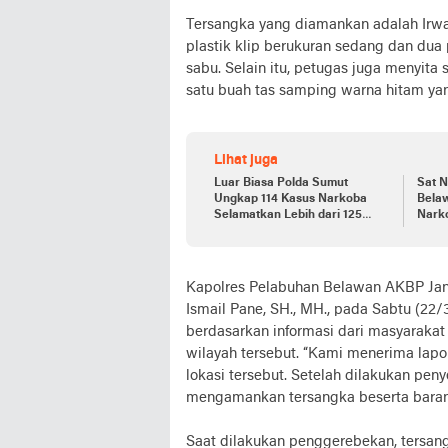
Tersangka yang diamankan adalah Irwa
plastik klip berukuran sedang dan dua p
sabu. Selain itu, petugas juga menyita 
satu buah tas samping warna hitam ya
Lihat juga
Luar Biasa Polda Sumut
Sat 
Ungkap 114 Kasus Narkoba
Bela
Selamatkan Lebih dari 125
Narko
Jiwa.
Kapolres Pelabuhan Belawan AKBP Janto
Ismail Pane, SH., MH., pada Sabtu (22
berdasarkan informasi dari masyarakat
wilayah tersebut. “Kami menerima lapo
lokasi tersebut. Setelah dilakukan pen
mengamankan tersangka beserta barang
Saat dilakukan penggerebekan, tersan