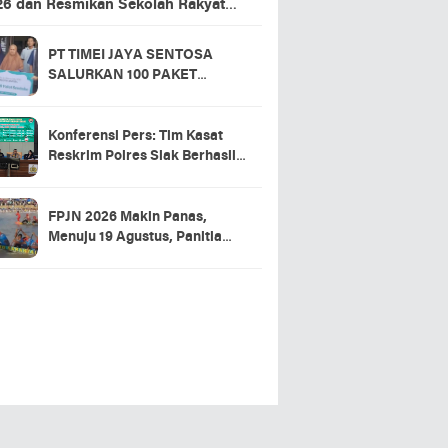
26 dan Resmikan Sekolah Rakyat
ansing
PT TIMEI JAYA SENTOSA
SALURKAN 100 PAKET
SEMBAKO DI DESA LOGAS
HILIR, KEPALA DESA
UCAPKAN TERIMA KASIH
Konferensi Pers: Tim Kasat
Reskrim Polres Siak Berhasil
Ungkap Kasus Warga Tewas di
RSUD Tengku Rafian
FPJN 2026 Makin Panas,
Menuju 19 Agustus, Panitia
Pacu Jalur 2026 Matangkan
Persiapan