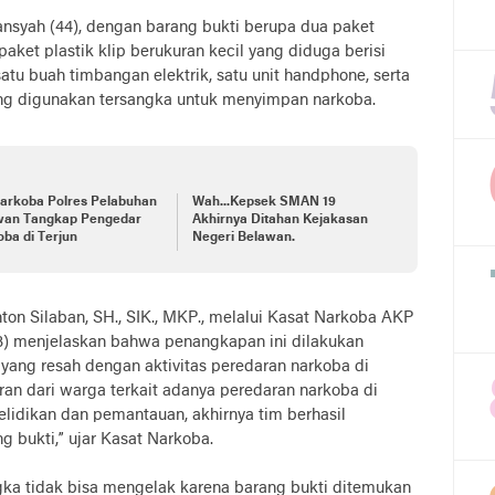
nsyah (44), dengan barang bukti berupa dua paket
aket plastik klip berukuran kecil yang diduga berisi
satu buah timbangan elektrik, satu unit handphone, serta
ng digunakan tersangka untuk menyimpan narkoba.
Narkoba Polres Pelabuhan
Wah...Kepsek SMAN 19
wan Tangkap Pengedar
Akhirnya Ditahan Kejakasan
ba di Terjun
Negeri Belawan.
n Silaban, SH., SIK., MKP., melalui Kasat Narkoba AKP
/3) menjelaskan bahwa penangkapan ini dilakukan
 yang resah dengan aktivitas peredaran narkoba di
ran dari warga terkait adanya peredaran narkoba di
yelidikan dan pemantauan, akhirnya tim berhasil
 bukti,” ujar Kasat Narkoba.
gka tidak bisa mengelak karena barang bukti ditemukan