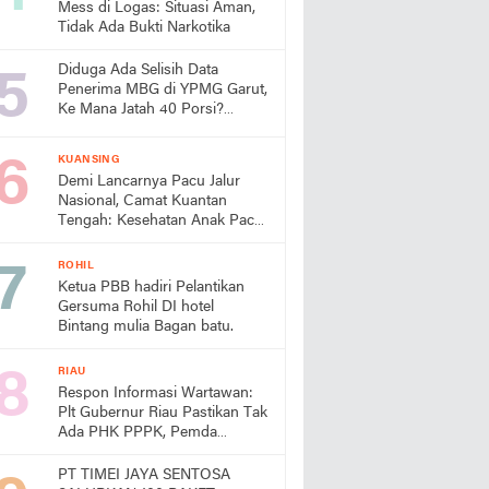
Mess di Logas: Situasi Aman,
Tidak Ada Bukti Narkotika
Diduga Ada Selisih Data
Penerima MBG di YPMG Garut,
Ke Mana Jatah 40 Porsi?
Publik Desak SPPG Beri
Penjelasan
KUANSING
Demi Lancarnya Pacu Jalur
Nasional, Camat Kuantan
Tengah: Kesehatan Anak Pacu
Harga Mati
ROHIL
Ketua PBB hadiri Pelantikan
Gersuma Rohil DI hotel
Bintang mulia Bagan batu.
RIAU
Respon Informasi Wartawan:
Plt Gubernur Riau Pastikan Tak
Ada PHK PPPK, Pemda
Diminta Prioritaskan Gaji
PT TIMEI JAYA SENTOSA