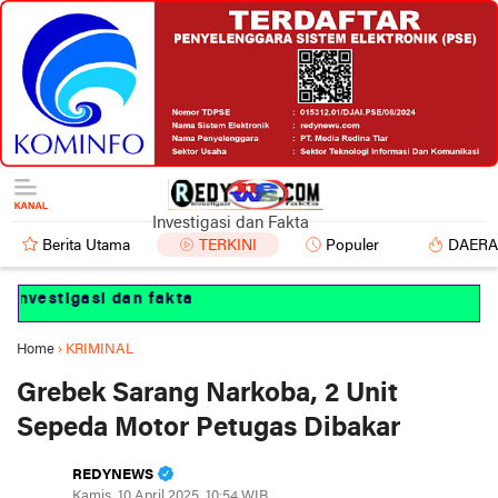
Investigasi dan Fakta
Berita Utama
TERKINI
Populer
DAER
estigasi dan fakta
Home
›
KRIMINAL
Grebek Sarang Narkoba, 2 Unit
Sepeda Motor Petugas Dibakar
REDYNEWS
Kamis, 10 April 2025, 10:54 WIB