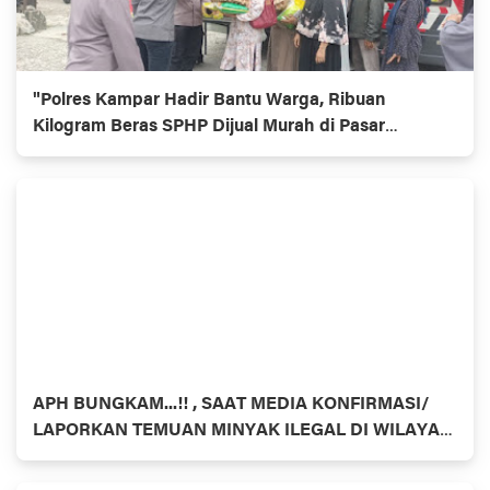
"Polres Kampar Hadir Bantu Warga, Ribuan
Kilogram Beras SPHP Dijual Murah di Pasar
Ramayana Bangkinang dan Polsek Kampar!"
APH BUNGKAM...!! , SAAT MEDIA KONFIRMASI/
LAPORKAN TEMUAN MINYAK ILEGAL DI WILAYAH
HUKUM INHU- RIAU BEROPERASI SETIAP HARI
DENGAN PULUHAN COLT DIESEL