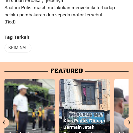
itu sudah terbakar," jelasnya
Saat ini Polisi masih melakukan menyelidiki terhadap
pelaku pembakaran dua sepeda motor tersebut.
(Red)
Tag Terkait
KRIMINAL
FEATURED
‹
›
Kios Pupuk Diduga
Bermain Jatah