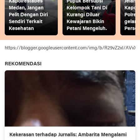
Kapolrestabes
Pupuk Bersubsi
Jelang
Medan, Jangan
Kelompok Tani Di
Kapol
Pelit Dengan Diri
Kurangi Diluar
Polres
Sendiri Terkait
Kewajaran Bikin
gelar
Kesehatan
Petani Mengeluh.
Person
https://blogger.googleusercontent.com/img/b/R29vZ2xl
REKOMENDASI
Kekerasan terhadap Jurnalis: Ambarita Mengalami