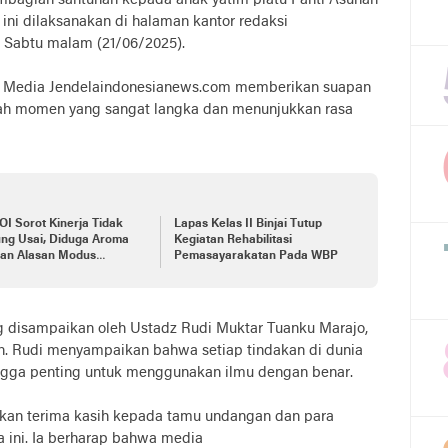
mbagian santunan kepada anak yatim piatu Panti Asuhan
ini dilaksanakan di halaman kantor redaksi
Sabtu malam (21/06/2025).
si Media Jendelaindonesianews.com memberikan suapan
uah momen yang sangat langka dan menunjukkan rasa
I Sorot Kinerja Tidak
Lapas Kelas II Binjai Tutup
ung Usai, Diduga Aroma
Kegiatan Rehabilitasi
ran Alasan Modus
Pemasayarakatan Pada WBP
uat Perizinan Ram Sawit
ang disampaikan oleh Ustadz Rudi Muktar Tuanku Marajo,
in. Rudi menyampaikan bahwa setiap tindakan di dunia
ngga penting untuk menggunakan ilmu dengan benar.
aikan terima kasih kepada tamu undangan dan para
 ini. Ia berharap bahwa media