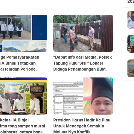
20
Ku
ga Pemasyarakatan
"Dapat Info dari Media, Polsek
llA Binjai Tetapkan
Tapung Hulu 'Sisir' Lokasi
i teladan Periode
Diduga Penampungan BBM
an lV.
Ilegal, Ini yang Ditemukan!"
kelas llA Binjai
Presiden Harus Hadir Ke Riau
ima tong sampah mural
Untuk Mencegah Semakin
kolaborasi antara bank
Meluas Nya Konflik