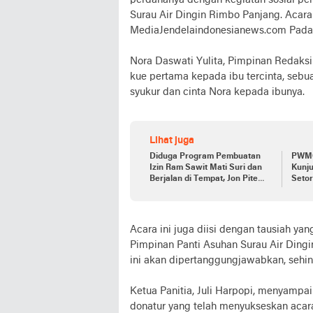
perdananya dengan kegiatan sosial pe
Surau Air Dingin Rimbo Panjang. Acara 
MediaJendelaindonesianews.com Pada 
Nora Daswati Yulita, Pimpinan Redak
kue pertama kepada ibu tercinta, seb
syukur dan cinta Nora kepada ibunya.
Lihat juga
Diduga Program Pembuatan
PWMO
Izin Ram Sawit Mati Suri dan
Kunj
Berjalan di Tempat, Jon Pite
Seto
Malah Pinda Tugas Ke
Memb
Disnaker
Acara ini juga diisi dengan tausiah y
Pimpinan Panti Asuhan Surau Air Ding
ini akan dipertanggungjawabkan, sehi
Ketua Panitia, Juli Harpopi, menyamp
donatur yang telah menyukseskan acara