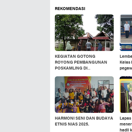
REKOMENDASI
KEGIATAN GOTONG
Lemba
ROYONG PEMBANGUNAN
Kelas 
POSKAMLING DI
pegawa
LINGKUNGAN SATU
Triwul
KELURAHAN TANAH TINGGI
KECAMATAN BINJAI TIMUR
HARMONI SENI DAN BUDAYA
Lapas 
ETNIS NIAS 2025.
mener
hadil 