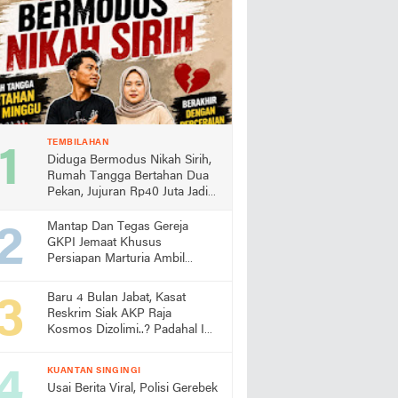
TEMBILAHAN
Diduga Bermodus Nikah Sirih,
Rumah Tangga Bertahan Dua
Pekan, Jujuran Rp40 Juta Jadi
Sorotan
Mantap Dan Tegas Gereja
GKPI Jemaat Khusus
Persiapan Marturia Ambil
Langkah Melaksanakan Ibadah
Pertama lebih Awal
Baru 4 Bulan Jabat, Kasat
Reskrim Siak AKP Raja
Kosmos Dizolimi..? Padahal Ini
Bukti Kinerjanya
KUANTAN SINGINGI
Usai Berita Viral, Polisi Gerebek