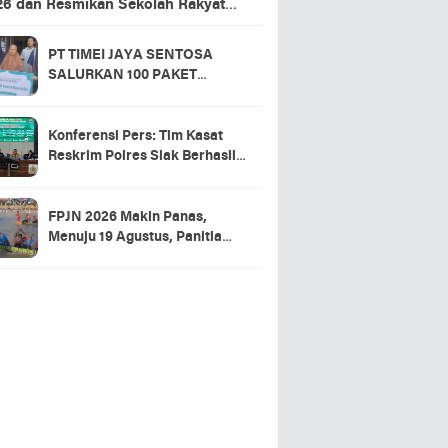
26 dan Resmikan Sekolah Rakyat
ansing
PT TIMEI JAYA SENTOSA
SALURKAN 100 PAKET
SEMBAKO DI DESA LOGAS
HILIR, KEPALA DESA
UCAPKAN TERIMA KASIH
Konferensi Pers: Tim Kasat
Reskrim Polres Siak Berhasil
Ungkap Kasus Warga Tewas di
RSUD Tengku Rafian
FPJN 2026 Makin Panas,
Menuju 19 Agustus, Panitia
Pacu Jalur 2026 Matangkan
Persiapan