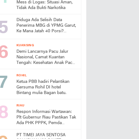
Mess di Logas: Situasi Aman,
Tidak Ada Bukti Narkotika
Diduga Ada Selisih Data
Penerima MBG di YPMG Garut,
Ke Mana Jatah 40 Porsi?
Publik Desak SPPG Beri
Penjelasan
KUANSING
Demi Lancarnya Pacu Jalur
Nasional, Camat Kuantan
Tengah: Kesehatan Anak Pacu
Harga Mati
ROHIL
Ketua PBB hadiri Pelantikan
Gersuma Rohil DI hotel
Bintang mulia Bagan batu.
RIAU
Respon Informasi Wartawan:
Plt Gubernur Riau Pastikan Tak
Ada PHK PPPK, Pemda
Diminta Prioritaskan Gaji
PT TIMEI JAYA SENTOSA