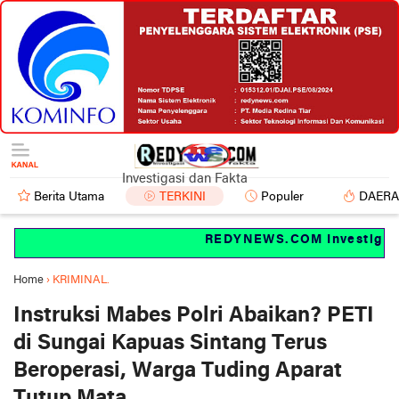
Investigasi dan Fakta
Berita Utama
TERKINI
Populer
DAER
REDYNEWS.COM Investigasi d
Home
›
KRIMINAL.
Instruksi Mabes Polri Abaikan? PETI
di Sungai Kapuas Sintang Terus
Beroperasi, Warga Tuding Aparat
Tutup Mata