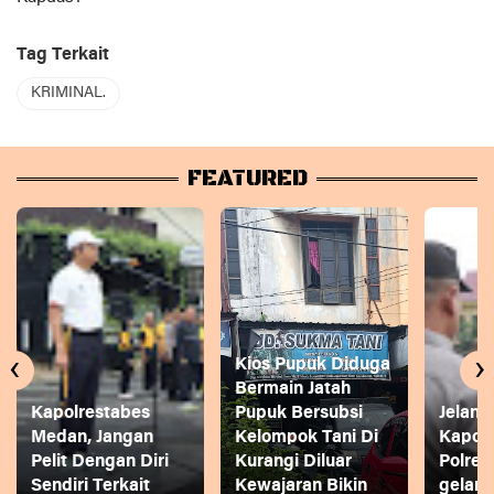
Tag Terkait
KRIMINAL.
FEATURED
‹
›
Kios Pupuk Diduga
Bermain Jatah
Kapolrestabes
Pupuk Bersubsi
Jelang
Medan, Jangan
Kelompok Tani Di
Kapol
Pelit Dengan Diri
Kurangi Diluar
Polres
Sendiri Terkait
Kewajaran Bikin
gelar