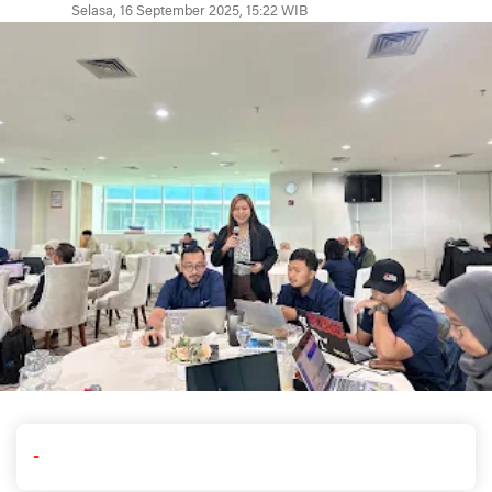
Selasa, 16 September 2025, 15:22 WIB
-