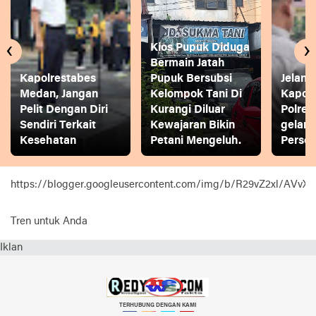
‹
›
Kios Pupuk Diduga
Bermain Jatah
Kapolrestabes
Pupuk Bersubsi
Jelang
Medan, Jangan
Kelompok Tani Di
Kapol
Pelit Dengan Diri
Kurangi Diluar
Polres
Sendiri Terkait
Kewajaran Bikin
gelar
Kesehatan
Petani Mengeluh.
Person
https://blogger.googleusercontent.com/img/b/R29vZ2xl
Tren untuk Anda
Iklan
TERHUBUNG DENGAN KAMI