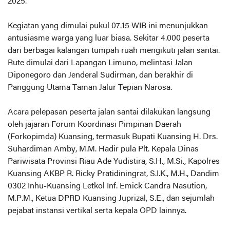
2025.
Kegiatan yang dimulai pukul 07.15 WIB ini menunjukkan
antusiasme warga yang luar biasa. Sekitar 4.000 peserta
dari berbagai kalangan tumpah ruah mengikuti jalan santai.
Rute dimulai dari Lapangan Limuno, melintasi Jalan
Diponegoro dan Jenderal Sudirman, dan berakhir di
Panggung Utama Taman Jalur Tepian Narosa.
Acara pelepasan peserta jalan santai dilakukan langsung
oleh jajaran Forum Koordinasi Pimpinan Daerah
(Forkopimda) Kuansing, termasuk Bupati Kuansing H. Drs.
Suhardiman Amby, M.M. Hadir pula Plt. Kepala Dinas
Pariwisata Provinsi Riau Ade Yudistira, S.H., M.Si., Kapolres
Kuansing AKBP R. Ricky Pratidiningrat, S.I.K., M.H., Dandim
0302 Inhu-Kuansing Letkol Inf. Emick Candra Nasution,
M.P.M., Ketua DPRD Kuansing Juprizal, S.E., dan sejumlah
pejabat instansi vertikal serta kepala OPD lainnya.