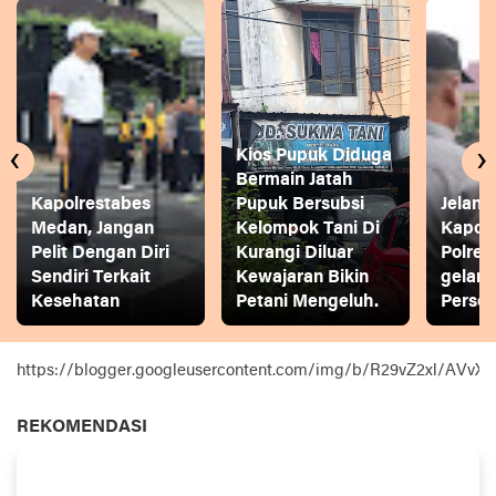
‹
›
Kios Pupuk Diduga
Bermain Jatah
Kapolrestabes
Pupuk Bersubsi
Jelang
Medan, Jangan
Kelompok Tani Di
Kapol
Pelit Dengan Diri
Kurangi Diluar
Polres
Sendiri Terkait
Kewajaran Bikin
gelar
Kesehatan
Petani Mengeluh.
Person
https://blogger.googleusercontent.com/img/b/R29vZ2xl
REKOMENDASI