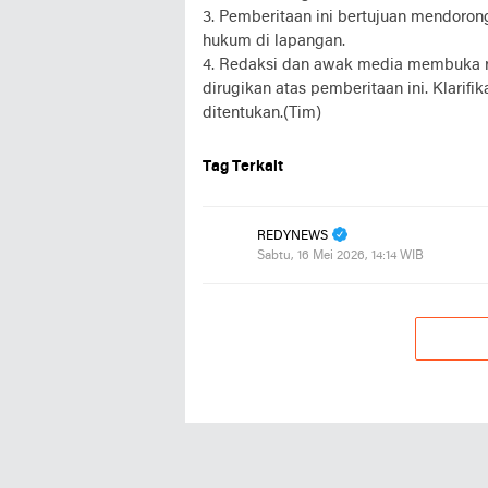
3. Pemberitaan ini bertujuan mendoron
hukum di lapangan.
4. Redaksi dan awak media membuka r
dirugikan atas pemberitaan ini. Klarif
ditentukan.(Tim)
Tag Terkait
REDYNEWS
Sabtu, 16 Mei 2026, 14:14 WIB
Tren untuk Anda
Iklan