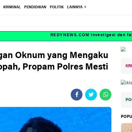
KRIMINAL
PENDIDIKAN
POLITIK
LAINNYA
REDYNEWS.COM Investigasi dan fakta
ogan Oknum yang Mengaku
Kopah, Propam Polres Mesti
KR
PO
POPU