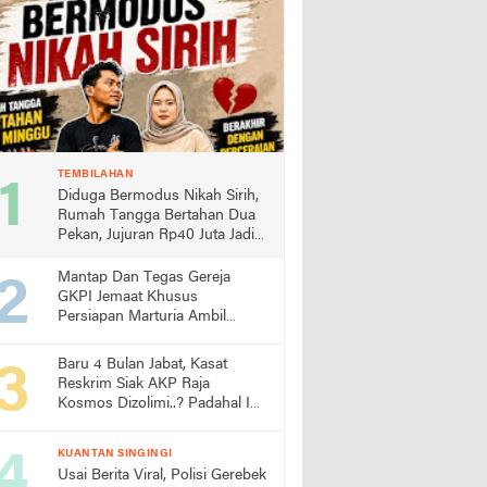
TEMBILAHAN
Diduga Bermodus Nikah Sirih,
Rumah Tangga Bertahan Dua
Pekan, Jujuran Rp40 Juta Jadi
Sorotan
Mantap Dan Tegas Gereja
GKPI Jemaat Khusus
Persiapan Marturia Ambil
Langkah Melaksanakan Ibadah
Pertama lebih Awal
Baru 4 Bulan Jabat, Kasat
Reskrim Siak AKP Raja
Kosmos Dizolimi..? Padahal Ini
Bukti Kinerjanya
KUANTAN SINGINGI
Usai Berita Viral, Polisi Gerebek