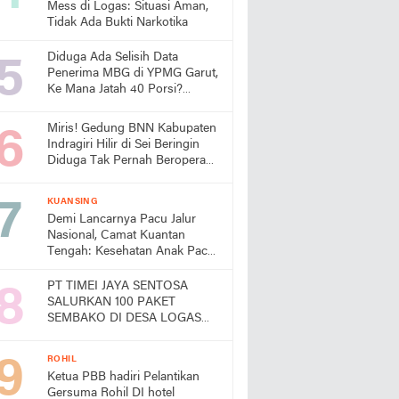
Mess di Logas: Situasi Aman,
Tidak Ada Bukti Narkotika
Diduga Ada Selisih Data
Penerima MBG di YPMG Garut,
Ke Mana Jatah 40 Porsi?
Publik Desak SPPG Beri
Penjelasan
Miris! Gedung BNN Kabupaten
Indragiri Hilir di Sei Beringin
Diduga Tak Pernah Beroperasi,
Warga Pertanyakan
Pemanfaatan Aset Negara
KUANSING
Demi Lancarnya Pacu Jalur
Nasional, Camat Kuantan
Tengah: Kesehatan Anak Pacu
Harga Mati
PT TIMEI JAYA SENTOSA
SALURKAN 100 PAKET
SEMBAKO DI DESA LOGAS
HILIR, KEPALA DESA
UCAPKAN TERIMA KASIH
ROHIL
Ketua PBB hadiri Pelantikan
Gersuma Rohil DI hotel