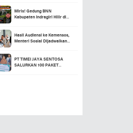
Miris! Gedung BNN
Kabupaten Indragiri Hilir di
Sei Beringin Diduga Tak
Pernah Beroperasi, Warga
Pertanyakan Pemanfaatan
Hasil Audiensi ke Kemensos,
Aset Negara
Menteri Sosial Dijadwalkan
Hadir di Pacu Jalur 2026 dan
Resmikan Sekolah Rakyat
Kuansing
PT TIMEI JAYA SENTOSA
SALURKAN 100 PAKET
SEMBAKO DI DESA LOGAS
HILIR, KEPALA DESA
UCAPKAN TERIMA KASIH