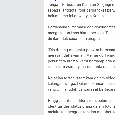
Tengah, Kabupaten Kuantan Singingi 
sebagai anggota Polri berpangkat perwir
belum lama ini di wilayah Kopah.
Berdasarkan informasi dan dokumentasi
mengenakan kaos hitam berlogo “Resm
dinilai tidak sopan dan arogan.
“Dia datang mengaku perwira bernama
merasa tidak nyaman. Memanggil warga
penuh tata krama, kami berharap ada kla
salah satu warga yang meminta namanya
Kejadian tersebut terekam dalam video 
kalangan warga. Dalam rekaman terseb
yang dinilai tidak pantas saat berbica
Hingga berita ini diturunkan, belum ad
identitas dan status orang dalam foto
melakukan pengecekan dan memberikan 