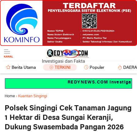
Investigasi dan Fakta
Berita Utama
TERKINI
Populer
DAER
REDYNEWS.COM Investigasi da
Home
›
Kuantan Singingi
Polsek Singingi Cek Tanaman Jagung
1 Hektar di Desa Sungai Keranji,
Dukung Swasembada Pangan 2026