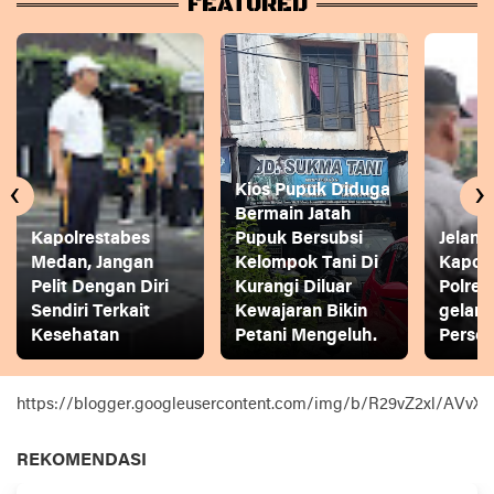
FEATURED
‹
›
Kios Pupuk Diduga
Bermain Jatah
Kapolrestabes
Pupuk Bersubsi
Jelang
Medan, Jangan
Kelompok Tani Di
Kapol
Pelit Dengan Diri
Kurangi Diluar
Polres
Sendiri Terkait
Kewajaran Bikin
gelar
Kesehatan
Petani Mengeluh.
Person
https://blogger.googleusercontent.com/img/b/R29vZ2xl
REKOMENDASI