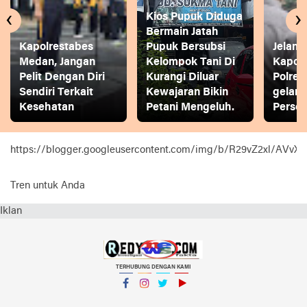
‹
›
Kios Pupuk Diduga
Bermain Jatah
Kapolrestabes
Pupuk Bersubsi
Jelang
Medan, Jangan
Kelompok Tani Di
Kapol
Pelit Dengan Diri
Kurangi Diluar
Polres
Sendiri Terkait
Kewajaran Bikin
gelar
Kesehatan
Petani Mengeluh.
Person
https://blogger.googleusercontent.com/img/b/R29vZ2xl
Tren untuk Anda
Iklan
TERHUBUNG DENGAN KAMI
Facebook
Instagram
Twitter
YouTube