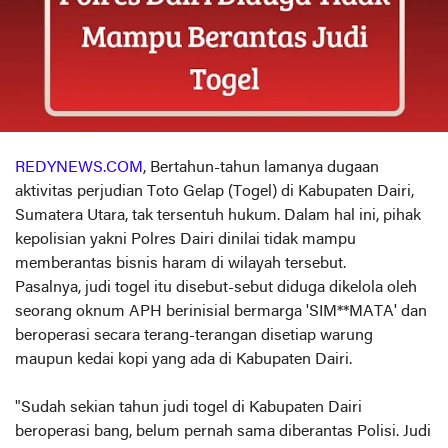
REDYNEWS.COM
, Bertahun-tahun lamanya dugaan
aktivitas perjudian Toto Gelap (Togel) di Kabupaten Dairi,
Sumatera Utara, tak tersentuh hukum. Dalam hal ini, pihak
kepolisian yakni Polres Dairi dinilai tidak mampu
memberantas bisnis haram di wilayah tersebut.
Pasalnya, judi togel itu disebut-sebut diduga dikelola oleh
seorang oknum APH berinisial bermarga 'SIM**MATA' dan
beroperasi secara terang-terangan disetiap warung
maupun kedai kopi yang ada di Kabupaten Dairi.
"Sudah sekian tahun judi togel di Kabupaten Dairi
beroperasi bang, belum pernah sama diberantas Polisi. Judi