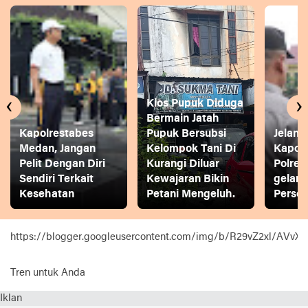
‹
›
Kios Pupuk Diduga
Bermain Jatah
Kapolrestabes
Pupuk Bersubsi
Jelang
Medan, Jangan
Kelompok Tani Di
Kapol
Pelit Dengan Diri
Kurangi Diluar
Polres
Sendiri Terkait
Kewajaran Bikin
gelar
Kesehatan
Petani Mengeluh.
Person
https://blogger.googleusercontent.com/img/b/R29vZ2xl
Tren untuk Anda
Iklan