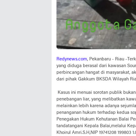
Redynews.com
, Pekanbaru - Riau -Ter
yang diduga berasal dari kawasan Soum
perbincangan hangat di masyarakat, a
dari pihak Gakkum BKSDA Wilayah Riau
Kasus ini menuai sorotan publik bukan
penebangan liar, yang melibatkan kaw
melainkan lebih karena adanya sejuml
penanganan hukum terhadap kedua sopir
Penegakan Hukum Kehutanan Balai Pe
tandatangani Kepala Balai,melalui Kepa
Khoirul Amri.S.H,NIP 19741208 199803 