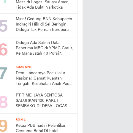
Mess di Logas: Situasi Aman,
Tidak Ada Bukti Narkotika
Miris! Gedung BNN Kabupaten
Indragiri Hilir di Sei Beringin
Diduga Tak Pernah Beroperasi,
Warga Pertanyakan
Pemanfaatan Aset Negara
Diduga Ada Selisih Data
Penerima MBG di YPMG Garut,
Ke Mana Jatah 40 Porsi?
Publik Desak SPPG Beri
Penjelasan
KUANSING
Demi Lancarnya Pacu Jalur
Nasional, Camat Kuantan
Tengah: Kesehatan Anak Pacu
Harga Mati
PT TIMEI JAYA SENTOSA
SALURKAN 100 PAKET
SEMBAKO DI DESA LOGAS
HILIR, KEPALA DESA
UCAPKAN TERIMA KASIH
ROHIL
Ketua PBB hadiri Pelantikan
Gersuma Rohil DI hotel