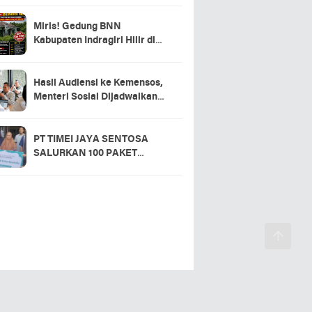
Miris! Gedung BNN
Kabupaten Indragiri Hilir di
Sei Beringin Diduga Tak
Pernah Beroperasi, Warga
Pertanyakan Pemanfaatan
Hasil Audiensi ke Kemensos,
Aset Negara
Menteri Sosial Dijadwalkan
Hadir di Pacu Jalur 2026 dan
Resmikan Sekolah Rakyat
Kuansing
PT TIMEI JAYA SENTOSA
SALURKAN 100 PAKET
SEMBAKO DI DESA LOGAS
HILIR, KEPALA DESA
UCAPKAN TERIMA KASIH