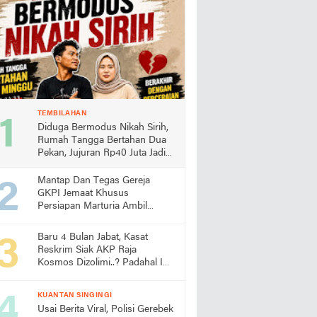
TEMBILAHAN
Diduga Bermodus Nikah Sirih,
Rumah Tangga Bertahan Dua
Pekan, Jujuran Rp40 Juta Jadi
Sorotan
Mantap Dan Tegas Gereja
GKPI Jemaat Khusus
Persiapan Marturia Ambil
Langkah Melaksanakan Ibadah
Pertama lebih Awal
Baru 4 Bulan Jabat, Kasat
Reskrim Siak AKP Raja
Kosmos Dizolimi..? Padahal Ini
Bukti Kinerjanya
KUANTAN SINGINGI
Usai Berita Viral, Polisi Gerebek