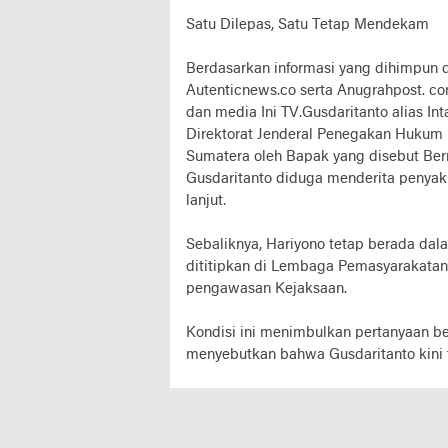
Satu Dilepas, Satu Tetap Mendekam
Berdasarkan informasi yang dihimpun d
Autenticnews.co serta Anugrahpost. c
dan media Ini TV.Gusdaritanto alias In
Direktorat Jenderal Penegakan Hukum
Sumatera oleh Bapak yang disebut Be
Gusdaritanto diduga menderita penyak
lanjut.
Sebaliknya, Hariyono tetap berada dala
dititipkan di Lembaga Pemasyarakatan
pengawasan Kejaksaan.
Kondisi ini menimbulkan pertanyaan be
menyebutkan bahwa Gusdaritanto kini ter
Saksi mata menyatakan bahwa kondisi f
saat ini belum ada tindak lanjut hukum
dugaan adanya persekongkolan Ant