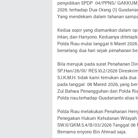
penyidikan SPDP 04/PPNS/ GAKKUM/ H
2026. terhadap Dua Orang (1) Gusdaria
Yang mendekam dalam tahanan sampa
Kedua sopir yang diamankan dalam oper
Intan, dan Hariyono. Keduanya ditetap
Polda Riau mulai tanggal 6 Maret 2026
berselang dua hari sejak penahanan be
Bila merujuk pada surat Penahanan Dir
SP.Han/26/III/ RES.10.2/2026 Diresk
S.I.K.M.H. tidak kami temukan ada dua 
pada tanggal 06 Mared 2026, yang b
Zul Bahwa Penangguhan dari Polda Ria
Polda riau.terhadap Gusdarianto alias I
Polda Riau melakukan Penahanan Heriy
Penegakan Hukum Kehutanan Wilaya
SW.II/GKM.5.4/B/03/2026 Tanggal 06
Bernama eriyono Bin Ahmad saja.