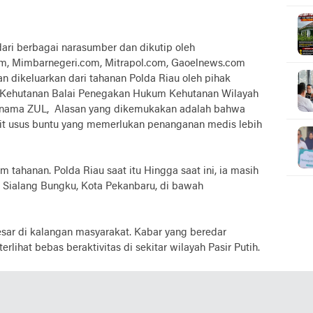
ari berbagai narasumber dan dikutip oleh
om, Mimbarnegeri.com, Mitrapol.com, Gaoelnews.com
tan dikeluarkan dari tahanan Polda Riau oleh pihak
 Kehutanan Balai Penegakan Hukum Kehutanan Wilayah
rnama ZUL, Alasan yang dikemukakan adalah bahwa
it usus buntu yang memerlukan penanganan medis lebih
m tahanan. Polda Riau saat itu Hingga saat ini, ia masih
 Sialang Bungku, Kota Pekanbaru, di bawah
sar di kalangan masyarakat. Kabar yang beredar
lihat bebas beraktivitas di sekitar wilayah Pasir Putih.
isiknya terlihat sudah pulih dan sehat, namun hingga
 yang jelas terhadap dirinya. Hal ini memunculkan
ara Pihak Gakkum LEWAT BALAI PENEGAKAN HUKUM