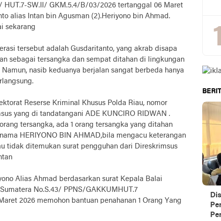
UT.7-SW.II/ GKM.5.4/B/03/2026 tertanggal 06 Maret
nto alias Intan bin Agusman (2).Heriyono bin Ahmad.
i sekarang
asi tersebut adalah Gusdaritanto, yang akrab disapa
kan sebagai tersangka dan sempat ditahan di lingkungan
. Namun, nasib keduanya berjalan sangat berbeda hanya
rlangsung.
BERIT
ektorat Reserse Kriminal Khusus Polda Riau, nomor
rimsus yang di tandatangani ADE KUNCIRO RIDWAN .
orang tersangka, ada 1 orang tersangka yang ditahan
ernama HERIYONO BIN AHMAD,bila mengacu keterangan
u tidak ditemukan surat pengguhan dari Direskrimsus
ntan
ono Alias Ahmad berdasarkan surat Kepala Balai
h Sumatera No.S.43/ PPNS/GAKKUMHUT.7
Di
 Maret 2026 memohon bantuan penahanan 1 Orang Yang
Pe
Per