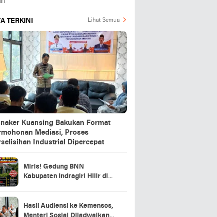
A TERKINI
Lihat Semua
snaker Kuansing Bakukan Format
rmohonan Mediasi, Proses
selisihan Industrial Dipercepat
Miris! Gedung BNN
Kabupaten Indragiri Hilir di
Sei Beringin Diduga Tak
Pernah Beroperasi, Warga
Pertanyakan Pemanfaatan
Hasil Audiensi ke Kemensos,
Aset Negara
Menteri Sosial Dijadwalkan