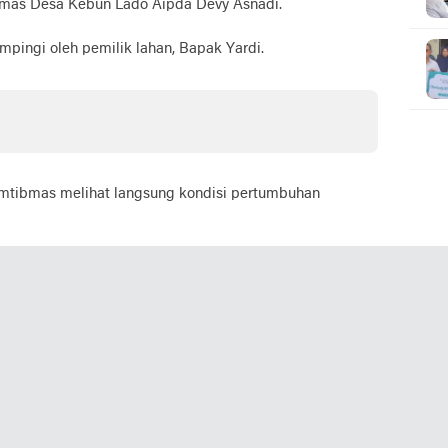
bmas Desa Kebun Lado Aipda Devy Asnadi.
pingi oleh pemilik lahan, Bapak Yardi.
mtibmas melihat langsung kondisi pertumbuhan
n tersedianya lahan pertanian produktif guna
kat.
apat meningkatkan perekonomian warga melalui
as dan kerjasama dengan masyarakat dalam
an nasional.