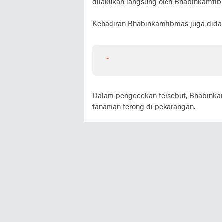
dilakukan langsung oleh Bhabinkamti
Kehadiran Bhabinkamtibmas juga didam
-
Dalam pengecekan tersebut, Bhabinka
tanaman terong di pekarangan.
Program ini bertujuan untuk memastika
mendukung ketahanan pangan masyara
Selain itu, kegiatan ini diharapkan d
optimalisasi pekarangan rumah.
Polri juga ingin memperkuat sinergit
menyukseskan program ketahanan pang