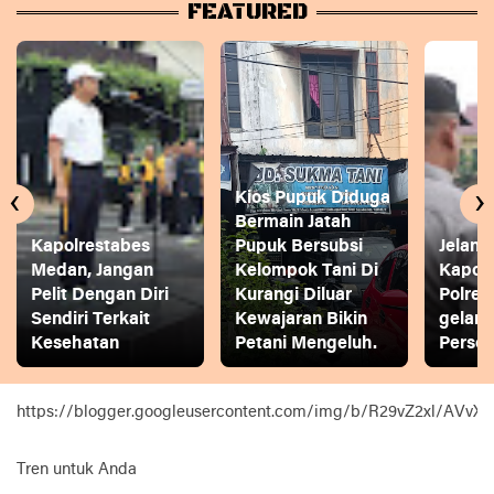
FEATURED
‹
›
Kios Pupuk Diduga
Bermain Jatah
Kapolrestabes
Pupuk Bersubsi
Jelang
Medan, Jangan
Kelompok Tani Di
Kapol
Pelit Dengan Diri
Kurangi Diluar
Polres
Sendiri Terkait
Kewajaran Bikin
gelar
Kesehatan
Petani Mengeluh.
Person
https://blogger.googleusercontent.com/img/b/R29vZ2xl
Tren untuk Anda