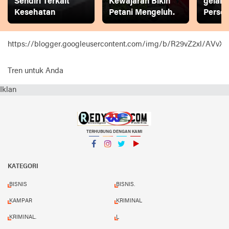
Sendiri Terkait
Kewajaran Bikin
gelar
Kesehatan
Petani Mengeluh.
Person
https://blogger.googleusercontent.com/img/b/R29vZ2xl
Tren untuk Anda
Iklan
TERHUBUNG DENGAN KAMI
Facebook
Instagram
Twitter
YouTube
KATEGORI
BISNIS
BISNIS.
KAMPAR
KRIMINAL
KRIMINAL.
L