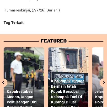
Humasresbinjai, (7/7/26)(Suriani)
Tag Terkait
FEATURED
‹
›
Kios Pupuk Diduga
Bermain Jatah
Kapolrestabes
Pupuk Bersubsi
Jelang
Medan, Jangan
Kelompok Tani Di
Kapol
Pelit Dengan Diri
Kurangi Diluar
Polres