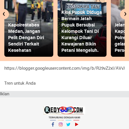
‹
›
Kios Pupuk Diduga
Bermain Jatah
Kapolrestabes
Pupuk Bersubsi
Jelang
Medan, Jangan
Kelompok Tani Di
Kapol
Pelit Dengan Diri
Kurangi Diluar
Polres
Sendiri Terkait
Kewajaran Bikin
gelar
Kesehatan
Petani Mengeluh.
Person
https://blogger.googleusercontent.com/img/b/R29vZ2xl
Tren untuk Anda
Iklan
TERHUBUNG DENGAN KAMI