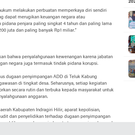
20
Ku
hukum melakukan perbuatan memperkaya diri sendiri
yang dapat merugikan keuangan negara atau
pidana penjara paling singkat 4 tahun dan paling lama
00 juta dan paling banyak Rp1 miliar.”
askan bahwa penyalahgunaan kewenangan karena jabatan
an negara juga termasuk tindak pidana korupsi.
asus dugaan penyimpangan ADD di Teluk Kabung
asan di tingkat desa. Seharusnya, setiap kegiatan
kan secara rutin dan terbuka kepada masyarakat untuk
nyalahgunaan anggaran.
erah Kabupaten Indragiri Hilir, aparat kepolisian,
udit dan penyelidikan terhadap dugaan penyimpangan
na publik merupakan wujud nyata tanggung jawab moral
ap rakyatnya.