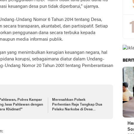
kait penggunaan ADD. “Kami tidak tahu pasti dana itu
asi keuangan desa pun tidak diperbarui,” ujarnya.
 Undang-Undang Nomor 6 Tahun 2014 tentang Desa,
secara transparan, akuntabel, dan partisipatif. Setiap
porkan penggunaan dana secara terbuka kepada
aupun media informasi publik.
an yang menimbulkan kerugian keuangan negara, hal
k pidana korupsi, sebagaimana diatur dalam Undang-
BERIT
ng-Undang Nomor 20 Tahun 2001 tentang Pemberantasan
 Pahlawan, Polres Kampar
Meresahkan Polsek
ng Jasa Pahlawan dengan
Perhentian Raja Tangkap Dua
ara Khidmat!"
Pelaku Narkoba di Desa
Hangtuah
Ha
Sos
n: