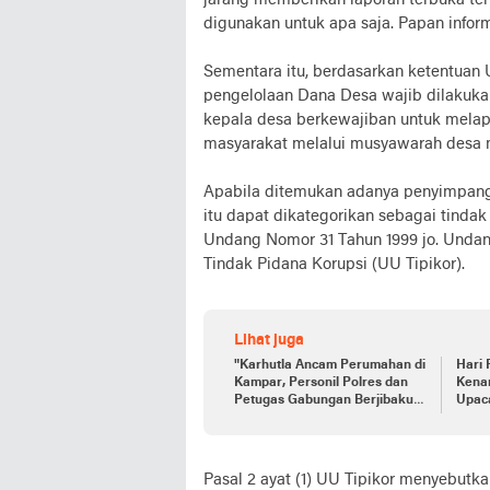
jarang memberikan laporan terbuka ter
digunakan untuk apa saja. Papan inform
Sementara itu, berdasarkan ketentuan
pengelolaan Dana Desa wajib dilakukan 
kepala desa berkewajiban untuk mela
masyarakat melalui musyawarah desa m
Apabila ditemukan adanya penyimpang
itu dapat dikategorikan sebagai tinda
Undang Nomor 31 Tahun 1999 jo. Unda
Tindak Pidana Korupsi (UU Tipikor).
Lihat juga
"Karhutla Ancam Perumahan di
Hari
Kampar, Personil Polres dan
Kena
Petugas Gabungan Berjibaku
Upac
Padamkan Api!"
Pasal 2 ayat (1) UU Tipikor menyebutka