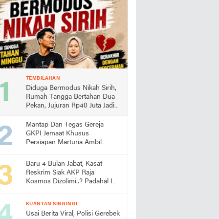
TEMBILAHAN
Diduga Bermodus Nikah Sirih,
Rumah Tangga Bertahan Dua
Pekan, Jujuran Rp40 Juta Jadi
Sorotan
Mantap Dan Tegas Gereja
GKPI Jemaat Khusus
Persiapan Marturia Ambil
Langkah Melaksanakan Ibadah
Pertama lebih Awal
Baru 4 Bulan Jabat, Kasat
Reskrim Siak AKP Raja
Kosmos Dizolimi..? Padahal Ini
Bukti Kinerjanya
KUANTAN SINGINGI
Usai Berita Viral, Polisi Gerebek