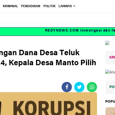
KRIMINAL
PENDIDIKAN
POLITIK
LAINNYA
REDYNEWS.COM Investigasi dan fakta
gan Dana Desa Teluk
KR
, Kepala Desa Manto Pilih
PO
POPU