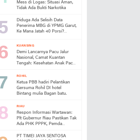
Mess di Logas: Situasi Aman,
Tidak Ada Bukti Narkotika
Diduga Ada Selisih Data
Penerima MBG di YPMG Garut,
Ke Mana Jatah 40 Porsi?
Publik Desak SPPG Beri
Penjelasan
KUANSING
Demi Lancarnya Pacu Jalur
Nasional, Camat Kuantan
Tengah: Kesehatan Anak Pacu
Harga Mati
ROHIL
Ketua PBB hadiri Pelantikan
Gersuma Rohil DI hotel
Bintang mulia Bagan batu.
RIAU
Respon Informasi Wartawan:
Plt Gubernur Riau Pastikan Tak
Ada PHK PPPK, Pemda
Diminta Prioritaskan Gaji
PT TIMEI JAYA SENTOSA