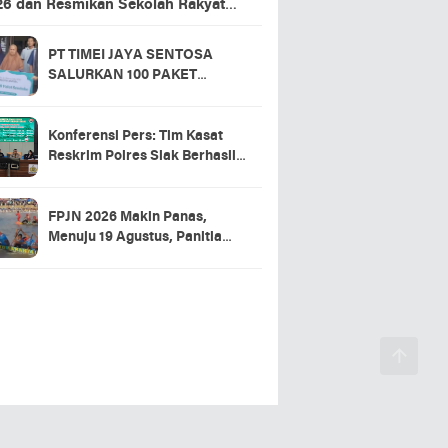
26 dan Resmikan Sekolah Rakyat
ansing
PT TIMEI JAYA SENTOSA
SALURKAN 100 PAKET
SEMBAKO DI DESA LOGAS
HILIR, KEPALA DESA
UCAPKAN TERIMA KASIH
Konferensi Pers: Tim Kasat
Reskrim Polres Siak Berhasil
Ungkap Kasus Warga Tewas di
RSUD Tengku Rafian
FPJN 2026 Makin Panas,
Menuju 19 Agustus, Panitia
Pacu Jalur 2026 Matangkan
Persiapan