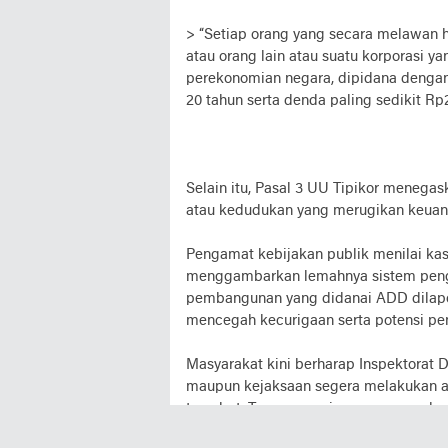
> “Setiap orang yang secara melawan 
atau orang lain atau suatu korporasi 
perekonomian negara, dipidana dengan 
20 tahun serta denda paling sedikit Rp2
Selain itu, Pasal 3 UU Tipikor meneg
atau kedudukan yang merugikan keuang
Pengamat kebijakan publik menilai k
menggambarkan lemahnya sistem pengaw
pembangunan yang didanai ADD dilapor
mencegah kecurigaan serta potensi pe
Masyarakat kini berharap Inspektorat Da
maupun kejaksaan segera melakukan a
tersebut. Transparansi penggunaan da
dan hukum seorang kepala desa terhad