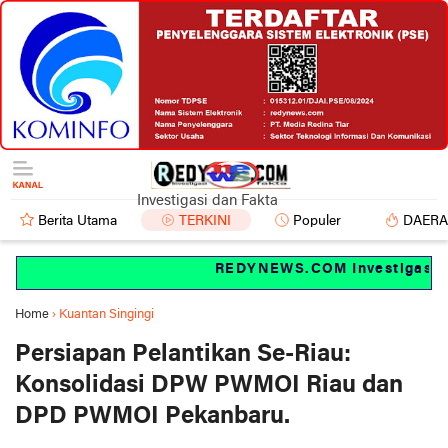
Investigasi dan Fakta
Berita Utama
TERKINI
Populer
DAER
REDYNEWS.COM Investigasi dan
Home
›
Kuantan Singingi
Persiapan Pelantikan Se-Riau:
Konsolidasi DPW PWMOI Riau dan
DPD PWMOI Pekanbaru.