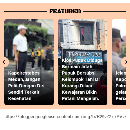
FEATURED
‹
›
Kios Pupuk Diduga
Bermain Jatah
Kapolrestabes
Pupuk Bersubsi
Jelang
Medan, Jangan
Kelompok Tani Di
Kapol
Pelit Dengan Diri
Kurangi Diluar
Polres
Sendiri Terkait
Kewajaran Bikin
gelar
Kesehatan
Petani Mengeluh.
Person
https://blogger.googleusercontent.com/img/b/R29vZ2xl