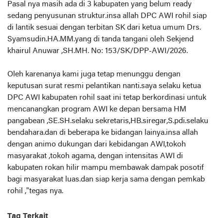
Pasal nya masih ada di 3 kabupaten yang belum ready
sedang penyusunan struktur.insa allah DPC AWI rohil siap
di lantik sesuai dengan terbitan SK dari ketua umum Drs.
Syamsudin.HA.MM.yang di tanda tangani oleh Sekjend
khairul Anuwar ,SH.MH. No: 153/SK/DPP-AWI/2026.
Oleh karenanya kami juga tetap menunggu dengan
keputusan surat resmi pelantikan nanti.saya selaku ketua
DPC AWI kabupaten rohil saat ini tetap berkordinasi untuk
mencanangkan program AWI ke depan bersama HM
pangabean ,SE.SH.selaku sekretaris,HB.siregar,S.pdi.selaku
bendahara.dan di beberapa ke bidangan lainya.insa allah
dengan animo dukungan dari kebidangan AWI,tokoh
masyarakat ,tokoh agama, dengan intensitas AWI di
kabupaten rokan hilir mampu membawak dampak posotif
bagi masyarakat luas.dan siap kerja sama dengan pemkab
rohil ,"tegas nya.
Tag Terkait