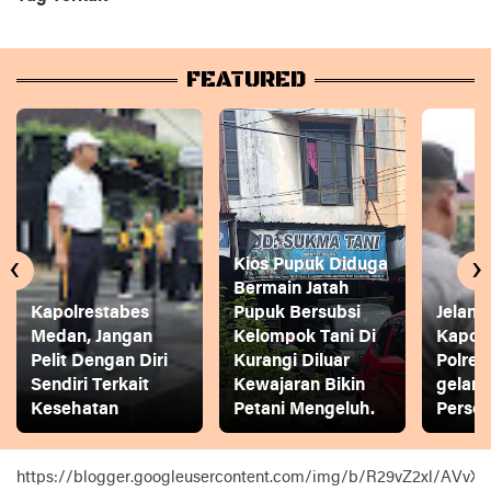
FEATURED
‹
›
Kios Pupuk Diduga
Bermain Jatah
Kapolrestabes
Pupuk Bersubsi
Jelang
Medan, Jangan
Kelompok Tani Di
Kapol
Pelit Dengan Diri
Kurangi Diluar
Polres
Sendiri Terkait
Kewajaran Bikin
gelar
Kesehatan
Petani Mengeluh.
Person
https://blogger.googleusercontent.com/img/b/R29vZ2xl