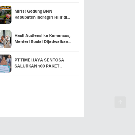
Miris! Gedung BNN
Kabupaten Indragiri Hilir di
Sei Beringin Diduga Tak
Pernah Beroperasi, Warga
Pertanyakan Pemanfaatan
Hasil Audiensi ke Kemensos,
Aset Negara
Menteri Sosial Dijadwalkan
Hadir di Pacu Jalur 2026 dan
Resmikan Sekolah Rakyat
Kuansing
PT TIMEI JAYA SENTOSA
SALURKAN 100 PAKET
SEMBAKO DI DESA LOGAS
HILIR, KEPALA DESA
UCAPKAN TERIMA KASIH