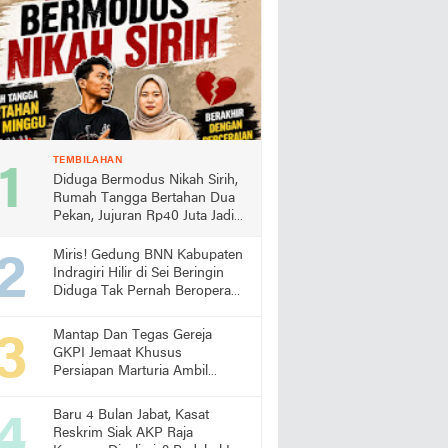
TEMBILAHAN
Diduga Bermodus Nikah Sirih,
Rumah Tangga Bertahan Dua
Pekan, Jujuran Rp40 Juta Jadi
Sorotan
Miris! Gedung BNN Kabupaten
Indragiri Hilir di Sei Beringin
Diduga Tak Pernah Beroperasi,
Warga Pertanyakan
Pemanfaatan Aset Negara
Mantap Dan Tegas Gereja
GKPI Jemaat Khusus
Persiapan Marturia Ambil
Langkah Melaksanakan Ibadah
Pertama lebih Awal
Baru 4 Bulan Jabat, Kasat
Reskrim Siak AKP Raja