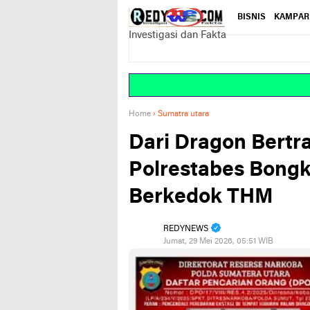
BISNIS
KAMPAR
Investigasi dan Fakta
Home
›
Sumatra utara
Dari Dragon Bertr
Polrestabes Bongk
Berkedok THM
REDYNEWS
Jumat, 29 Mei 2026, 05:51 WIB