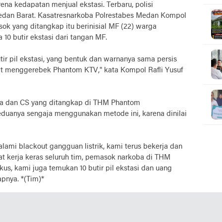
na kedapatan menjual ekstasi. Terbaru, polisi
an Barat. Kasatresnarkoba Polrestabes Medan Kompol
k yang ditangkap itu berinisial MF (22) warga
 10 butir ekstasi dari tangan MF.
tir pil ekstasi, yang bentuk dan warnanya sama persis
aat menggerebek Phantom KTV," kata Kompol Rafli Yusuf
ba dan CS yang ditangkap di THM Phantom
eduanya sengaja menggunakan metode ini, karena dinilai
mi blackout gangguan listrik, kami terus bekerja dan
kat kerja keras seluruh tim, pemasok narkoba di THM
kus, kami juga temukan 10 butir pil ekstasi dan uang
apnya. *(Tim)*