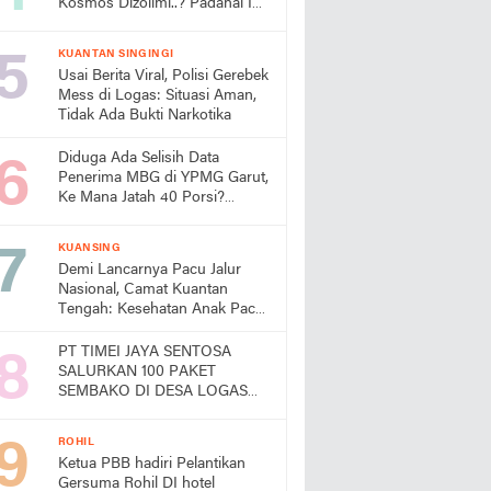
Kosmos Dizolimi..? Padahal Ini
Bukti Kinerjanya
KUANTAN SINGINGI
Usai Berita Viral, Polisi Gerebek
Mess di Logas: Situasi Aman,
Tidak Ada Bukti Narkotika
Diduga Ada Selisih Data
Penerima MBG di YPMG Garut,
Ke Mana Jatah 40 Porsi?
Publik Desak SPPG Beri
Penjelasan
KUANSING
Demi Lancarnya Pacu Jalur
Nasional, Camat Kuantan
Tengah: Kesehatan Anak Pacu
Harga Mati
PT TIMEI JAYA SENTOSA
SALURKAN 100 PAKET
SEMBAKO DI DESA LOGAS
HILIR, KEPALA DESA
UCAPKAN TERIMA KASIH
ROHIL
Ketua PBB hadiri Pelantikan
Gersuma Rohil DI hotel