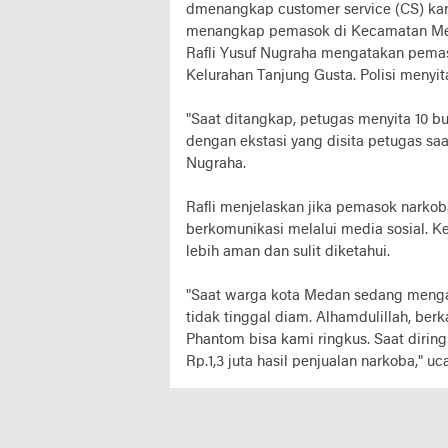
dmenangkap customer service (CS) kare
menangkap pemasok di Kecamatan Med
Rafli Yusuf Nugraha mengatakan pemaso
Kelurahan Tanjung Gusta. Polisi menyita
"Saat ditangkap, petugas menyita 10 bu
dengan ekstasi yang disita petugas s
Nugraha.
Rafli menjelaskan jika pemasok narko
berkomunikasi melalui media sosial. K
lebih aman dan sulit diketahui.
"Saat warga kota Medan sedang mengala
tidak tinggal diam. Alhamdulillah, ber
Phantom bisa kami ringkus. Saat diring
Rp.1,3 juta hasil penjualan narkoba," uc
Tag Terkait
Sumatra utara