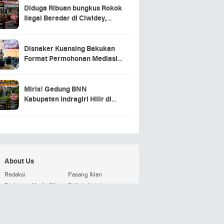
Diduga Ribuan bungkus Rokok
Ilegal Beredar di Ciwidey,
Hasil Investigasi Wartawan
Soroti Dugaan Pasokan dari
Pulau Jawa
Disnaker Kuansing Bakukan
Format Permohonan Mediasi,
Proses Perselisihan Industrial
Dipercepat
Miris! Gedung BNN
Kabupaten Indragiri Hilir di
Sei Beringin Diduga Tak
Pernah Beroperasi, Warga
Pertanyakan Pemanfaatan
Aset Negara
About Us
Redaksi
Pasang Iklan
Pedoman Media Siber
Beli detikweb
Terms and Conditions