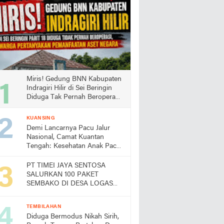
Miris! Gedung BNN Kabupaten
Indragiri Hilir di Sei Beringin
Diduga Tak Pernah Beroperasi,
Warga Pertanyakan
Pemanfaatan Aset Negara
KUANSING
Demi Lancarnya Pacu Jalur
Nasional, Camat Kuantan
Tengah: Kesehatan Anak Pacu
Harga Mati
PT TIMEI JAYA SENTOSA
SALURKAN 100 PAKET
SEMBAKO DI DESA LOGAS
HILIR, KEPALA DESA
UCAPKAN TERIMA KASIH
TEMBILAHAN
Diduga Bermodus Nikah Sirih,