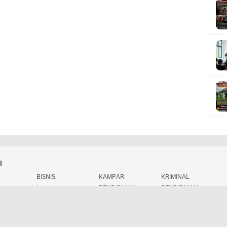
i
BISNIS.
KAMPAR
KRIMINAL
.
L
PENDIDIKAN
PENDIDIKAN.
POLITIK.
Copyright ©
2026 Redynews