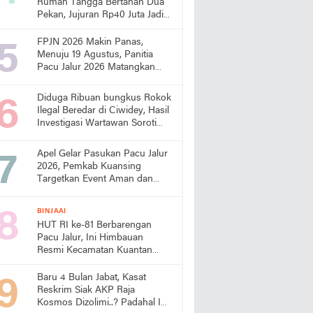
Rumah Tangga Bertahan Dua
Pekan, Jujuran Rp40 Juta Jadi
Sorotan
FPJN 2026 Makin Panas,
Menuju 19 Agustus, Panitia
Pacu Jalur 2026 Matangkan
Persiapan
Diduga Ribuan bungkus Rokok
Ilegal Beredar di Ciwidey, Hasil
Investigasi Wartawan Soroti
Dugaan Pasokan dari Pulau
Jawa
Apel Gelar Pasukan Pacu Jalur
2026, Pemkab Kuansing
Targetkan Event Aman dan
Sukses
BINJAAI
HUT RI ke-81 Berbarengan
Pacu Jalur, Ini Himbauan
Resmi Kecamatan Kuantan
Tengah
Baru 4 Bulan Jabat, Kasat
Reskrim Siak AKP Raja
Kosmos Dizolimi..? Padahal Ini