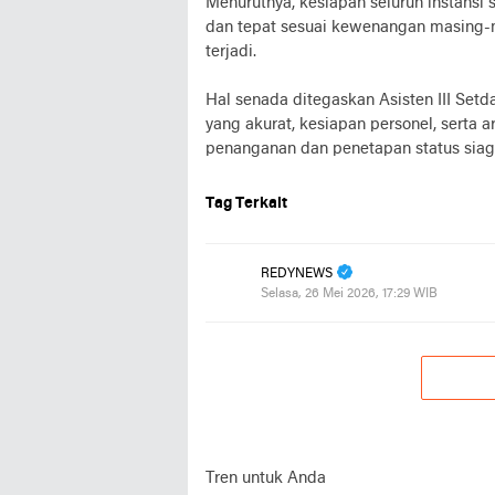
Menurutnya, kesiapan seluruh instansi
dan tepat sesuai kewenangan masing-m
terjadi.
Hal senada ditegaskan Asisten III Setd
yang akurat, kesiapan personel, serta
penanganan dan penetapan status siaga
Tag Terkait
REDYNEWS
Selasa, 26 Mei 2026, 17:29 WIB
Tren untuk Anda