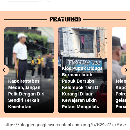
FEATURED
‹
›
Kios Pupuk Diduga
Bermain Jatah
Kapolrestabes
Pupuk Bersubsi
Jelang
Medan, Jangan
Kelompok Tani Di
Kapol
Pelit Dengan Diri
Kurangi Diluar
Polres
Sendiri Terkait
Kewajaran Bikin
gelar
Kesehatan
Petani Mengeluh.
Person
https://blogger.googleusercontent.com/img/b/R29vZ2xl