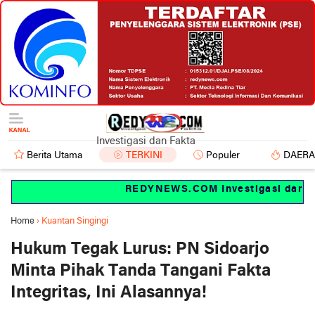
Investigasi dan Fakta
Berita Utama
TERKINI
Populer
DAER
REDYNEWS.COM Investigasi dan fak
Home
›
Kuantan Singingi
Hukum Tegak Lurus: PN Sidoarjo
Minta Pihak Tanda Tangani Fakta
Integritas, Ini Alasannya!