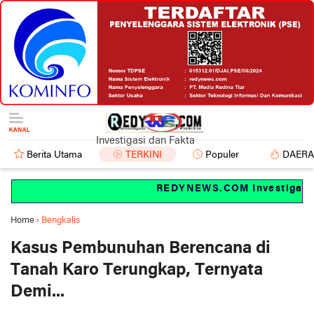
Investigasi dan Fakta
Berita Utama
TERKINI
Populer
DAER
REDYNEWS.COM Investigasi da
Home
›
Bengkalis
Kasus Pembunuhan Berencana di
Tanah Karo Terungkap, Ternyata
Demi...