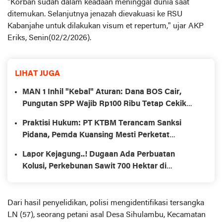
"Korban sudah dalam keadaan meninggal dunia saat
ditemukan. Selanjutnya jenazah dievakuasi ke RSU
Kabanjahe untuk dilakukan visum et repertum," ujar AKP
Eriks, Senin(02/2/2026).
LIHAT JUGA
MAN 1 Inhil "Kebal" Aturan: Dana BOS Cair,
Pungutan SPP Wajib Rp100 Ribu Tetap Cekik
Orang Tua
Praktisi Hukum: PT KTBM Terancam Sanksi
Pidana, Pemda Kuansing Mesti Perketat
Pengawasan
Lapor Kejagung..! Dugaan Ada Perbuatan
Kolusi, Perkebunan Sawit 700 Hektar di
Kecamatan Pangean Beroperasi Secara Ilegal
Dari hasil penyelidikan, polisi mengidentifikasi tersangka
LN (57), seorang petani asal Desa Sihulambu, Kecamatan