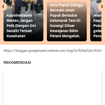
‹
›
Kios Pupuk Diduga
Bermain Jatah
Kapolrestabes
Pupuk Bersubsi
Jelang
Medan, Jangan
Kelompok Tani Di
Kapol
Pelit Dengan Diri
Kurangi Diluar
Polres
Sendiri Terkait
Kewajaran Bikin
gelar
Kesehatan
Petani Mengeluh.
Person
https://blogger.googleusercontent.com/img/b/R29vZ2xl
REKOMENDASI