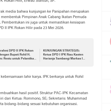
K Rokan Hilir, Erwad Sianturi, SP.
wak media bahwa kunjungan ke Panipahan merupakan
uk membentuk Pimpinan Anak Cabang Ikatan Pemuda
. Pembentukan ini juga untuk memastikan kesiapan
 II IPK Rokan Hilir pada 23 Mei 2026.
urahmi DPD II IPK Rokan
KUNJUNGAN STRATEGIS:
 dengan Bupati Rohil H.
Ketua DPD I IPK Riau Kasten
m: Restu untuk Pelantikan
Harianja Sambangi Markas IPK
ei 2026
Rohil, Siap All Out Dukung
Pelantikan Akbar!
i kebersamaan lahir karya. IPK berkarya untuk Rohil
uahkan hasil positif. Struktur PAC-IPK Kecamatan
rdiri dari Ketua: Rommono, SE; Sekretaris: Muhammad
rta bidang-bidang sesuai kebutuhan organisasi.