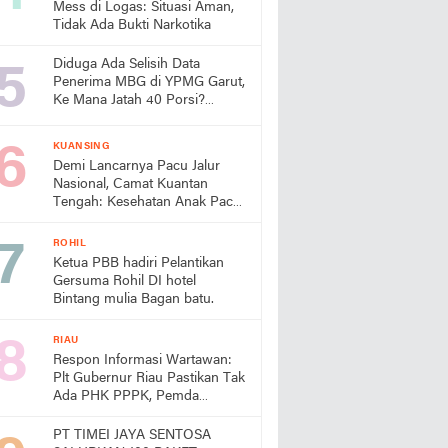
Mess di Logas: Situasi Aman,
Tidak Ada Bukti Narkotika
Diduga Ada Selisih Data
Penerima MBG di YPMG Garut,
Ke Mana Jatah 40 Porsi?
Publik Desak SPPG Beri
Penjelasan
KUANSING
Demi Lancarnya Pacu Jalur
Nasional, Camat Kuantan
Tengah: Kesehatan Anak Pacu
Harga Mati
ROHIL
Ketua PBB hadiri Pelantikan
Gersuma Rohil DI hotel
Bintang mulia Bagan batu.
RIAU
Respon Informasi Wartawan:
Plt Gubernur Riau Pastikan Tak
Ada PHK PPPK, Pemda
Diminta Prioritaskan Gaji
PT TIMEI JAYA SENTOSA