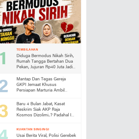
TEMBILAHAN
Diduga Bermodus Nikah Sirih,
Rumah Tangga Bertahan Dua
Pekan, Jujuran Rp40 Juta Jadi
Sorotan
Mantap Dan Tegas Gereja
GKPI Jemaat Khusus
Persiapan Marturia Ambil
Langkah Melaksanakan Ibadah
Pertama lebih Awal
Baru 4 Bulan Jabat, Kasat
Reskrim Siak AKP Raja
Kosmos Dizolimi..? Padahal Ini
Bukti Kinerjanya
KUANTAN SINGINGI
Usai Berita Viral, Polisi Gerebek