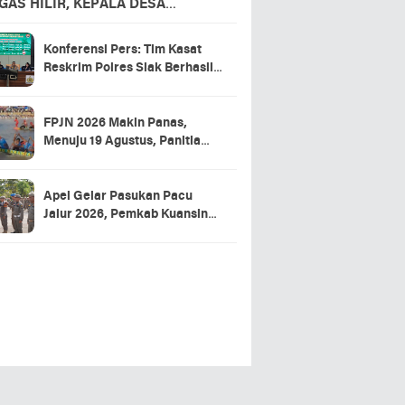
GAS HILIR, KEPALA DESA
APKAN TERIMA KASIH
Konferensi Pers: Tim Kasat
Reskrim Polres Siak Berhasil
Ungkap Kasus Warga Tewas di
RSUD Tengku Rafian
FPJN 2026 Makin Panas,
Menuju 19 Agustus, Panitia
Pacu Jalur 2026 Matangkan
Persiapan
Apel Gelar Pasukan Pacu
Jalur 2026, Pemkab Kuansing
Targetkan Event Aman dan
Sukses