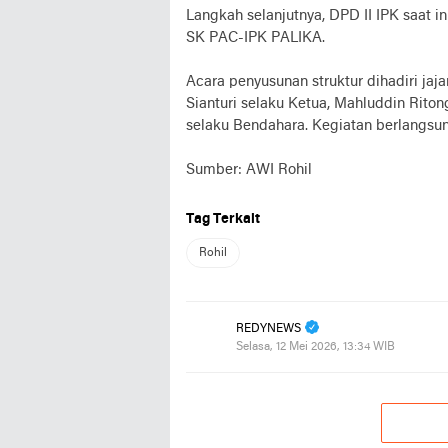
Langkah selanjutnya, DPD II IPK saat i
SK PAC-IPK PALIKA.
Acara penyusunan struktur dihadiri jaj
Sianturi selaku Ketua, Mahluddin Rito
selaku Bendahara. Kegiatan berlangsun
Sumber: AWI Rohil
Tag Terkait
Rohil
REDYNEWS
Selasa, 12 Mei 2026, 13:34 WIB