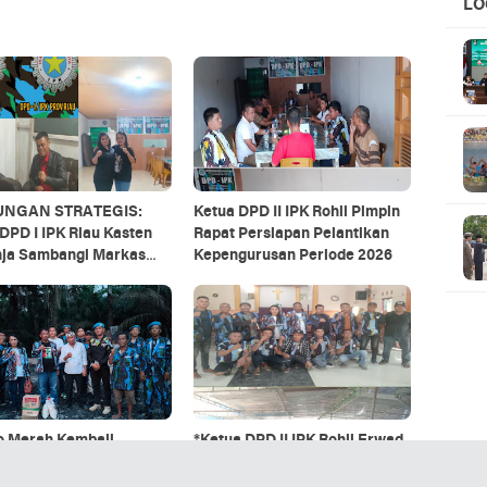
LO
UC
UNGAN STRATEGIS:
Ketua DPD II IPK Rohil Pimpin
DPD I IPK Riau Kasten
Rapat Persiapan Pelantikan
nja Sambangi Markas
Kepengurusan Periode 2026
hil, Siap All Out Dukung
ikan Akbar!
o Merah Kembali
*Ketua DPD II IPK Rohil Erwad
a, Ketua DPD II IPK
Sianturi, S.P., Hadiri Pesta
Salurkan Bantuan untuk
Pembangunan Gereja HKBP*