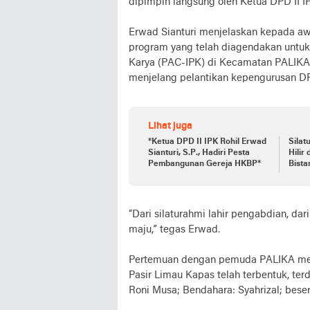
dipimpin langsung oleh Ketua DPD II IP
Erwad Sianturi menjelaskan kepada a
program yang telah diagendakan unt
Karya (PAC-IPK) di Kecamatan PALIKA
menjelang pelantikan kepengurusan DPD
Lihat juga
*Ketua DPD II IPK Rohil Erwad
Silat
Sianturi, S.P., Hadiri Pesta
Hilir
Pembangunan Gereja HKBP*
Bista
23 M
“Dari silaturahmi lahir pengabdian, dar
maju,” tegas Erwad.
Pertemuan dengan pemuda PALIKA memb
Pasir Limau Kapas telah terbentuk, te
Roni Musa; Bendahara: Syahrizal; bese