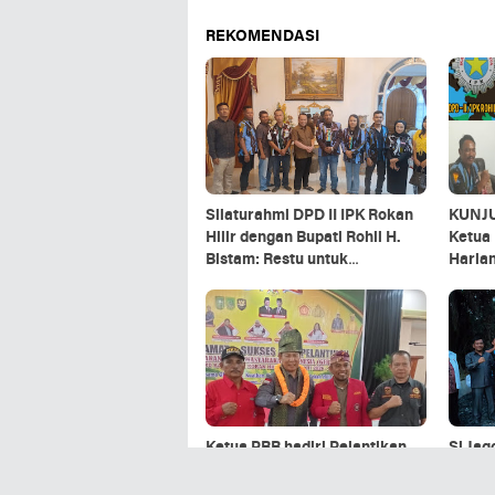
REKOMENDASI
Silaturahmi DPD II IPK Rokan
KUNJ
Hilir dengan Bupati Rohil H.
Ketua 
Bistam: Restu untuk
Haria
Pelantikan 23 Mei 2026
IPK Ro
Pelant
Ketua PBB hadiri Pelantikan
Si Jag
Gersuma Rohil DI hotel
Membar
Bintang mulia Bagan batu.
Rohil 